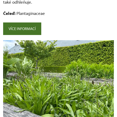
také odhleňuje.
Čeleď:
Plantaginaceae
VÍCE INFORMACÍ