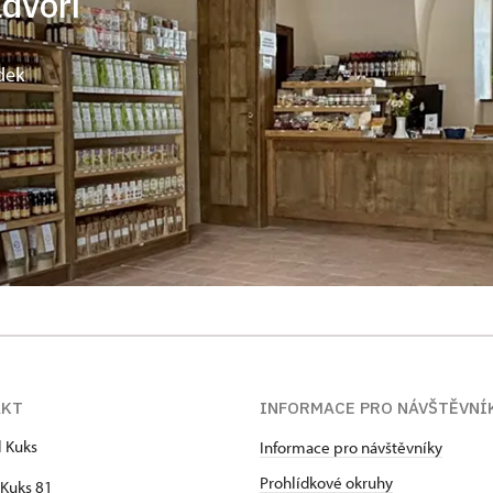
ádvoří
dek
AKT
INFORMACE PRO NÁVŠTĚVNÍ
l Kuks
Informace pro návštěvníky
Prohlídkové okruhy
Kuks 81