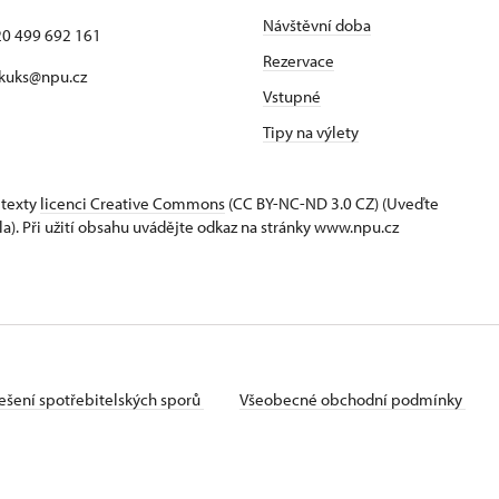
Návštěvní doba
420 499 692 161
Rezervace
 kuks@npu.cz
Vstupné
Tipy na výlety
 texty
licenci Creative Commons
(CC BY-NC-ND 3.0 CZ) (Uveďte
la). Při užití obsahu uvádějte odkaz na stránky www.npu.cz
ešení spotřebitelských sporů
Všeobecné obchodní podmínky