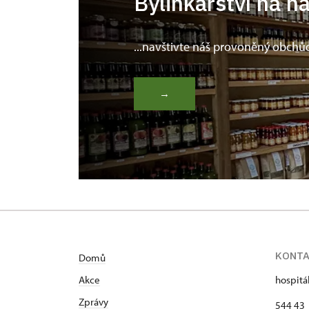
Bylinkářství na n
...navštivte náš provoněný obchů
→
KONT
Domů
Akce
hospitá
Zprávy
544 43 