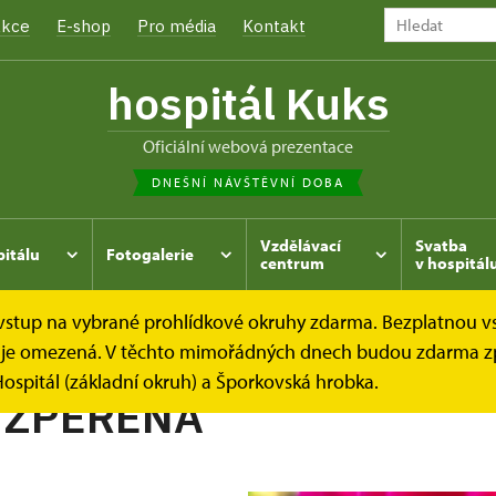
kce
E-shop
Pro média
Kontakt
hospitál Kuks
oficiální webová prezentace
DNEŠNÍ NÁVŠTĚVNÍ DOBA
Vzdělávací
Svatba
pitálu
Fotogalerie
centrum
v hospitál
e vstup na vybrané prohlídkové okruhy zdarma. Bezplatnou v
hrada
Kukský herbář - aneb co u nás roste...
JIŘINA ZP
dek je omezená. V těchto mimořádných dnech budou zdarma z
ospitál (základní okruh) a Šporkovská hrobka.
 ZPEŘENÁ