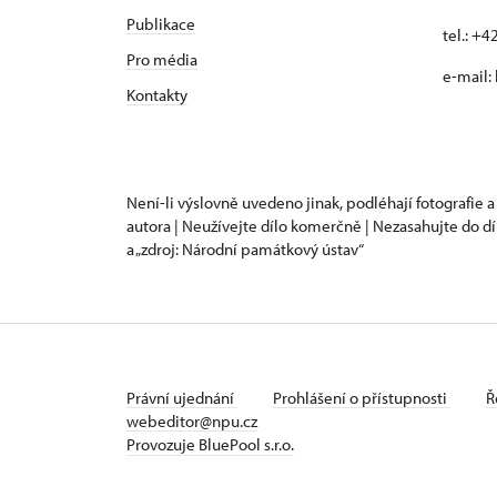
Publikace
tel.: +
Pro média
e-mail:
Kontakty
Není-li výslovně uvedeno jinak, podléhají fotografie a
autora | Neužívejte dílo komerčně | Nezasahujte do dí
a „zdroj: Národní památkový ústav“
Právní ujednání
Prohlášení o přístupnosti
Ř
webeditor@npu.cz
Provozuje BluePool s.r.o.