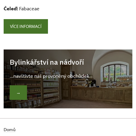
Čeleď:
Fabaceae
VÍCE INFORMACÍ
Bylinkářství na nádvoří
...navštivte náš provoněný obchůdek
→
Domů