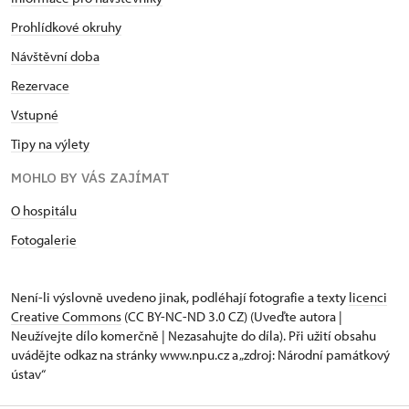
Prohlídkové okruhy
Návštěvní doba
Rezervace
Vstupné
Tipy na výlety
MOHLO BY VÁS ZAJÍMAT
O hospitálu
Fotogalerie
Není-li výslovně uvedeno jinak, podléhají fotografie a texty
licenci
Creative Commons
(CC BY-NC-ND 3.0 CZ) (Uveďte autora |
Neužívejte dílo komerčně | Nezasahujte do díla). Při užití obsahu
uvádějte odkaz na stránky www.npu.cz a „zdroj: Národní památkový
ústav“