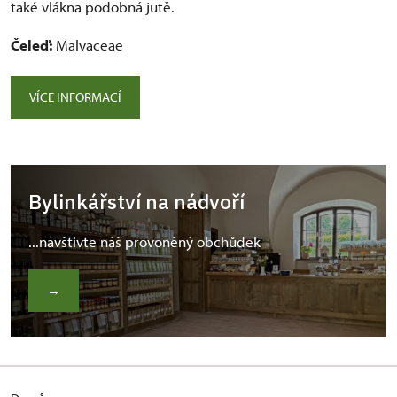
také vlákna podobná jutě.
Čeleď:
Malvaceae
VÍCE INFORMACÍ
Bylinkářství na nádvoří
...navštivte náš provoněný obchůdek
→