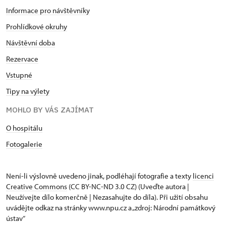
Informace pro návštěvníky
Prohlídkové okruhy
Návštěvní doba
Rezervace
Vstupné
Tipy na výlety
MOHLO BY VÁS ZAJÍMAT
O hospitálu
Fotogalerie
Není-li výslovně uvedeno jinak, podléhají fotografie a texty
licenci
Creative Commons
(CC BY-NC-ND 3.0 CZ) (Uveďte autora |
Neužívejte dílo komerčně | Nezasahujte do díla). Při užití obsahu
uvádějte odkaz na stránky www.npu.cz a „zdroj: Národní památkový
ústav“