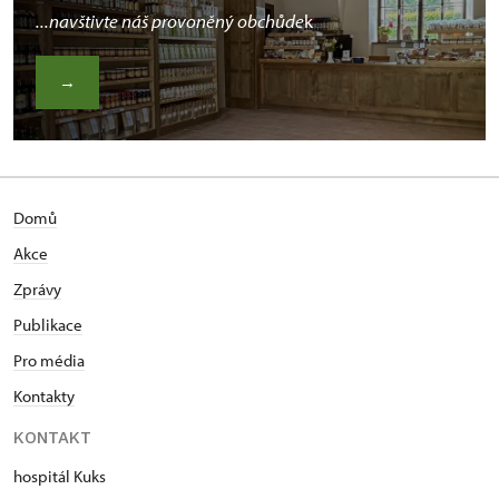
...navštivte náš provoněný obchůde
k
→
Domů
Akce
Zprávy
Publikace
Pro média
Kontakty
KONTAKT
hospitál Kuks