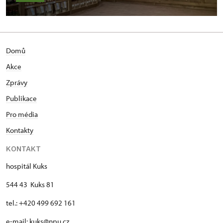
Domů
Akce
Zprávy
Publikace
Pro média
Kontakty
KONTAKT
hospitál Kuks
544 43 Kuks 81
tel.: +420 499 692 161
e-mail: kuks@npu.cz