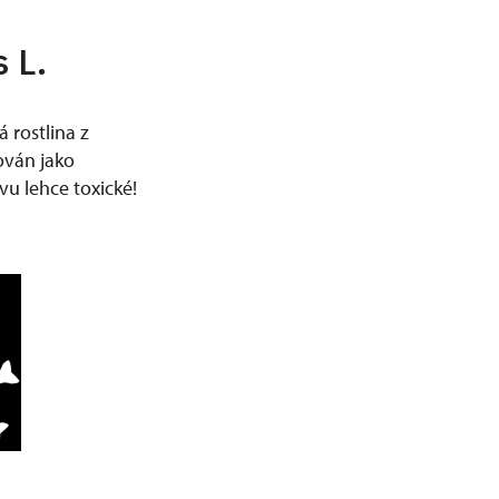
 L.
 rostlina z
ován jako
vu lehce toxické!