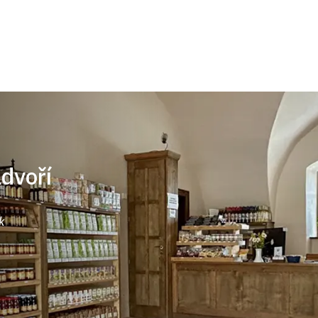
ádvoří
k