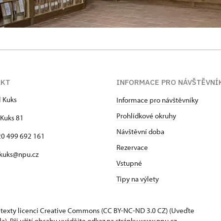
AKT
INFORMACE PRO NÁVŠTĚVNÍ
l Kuks
Informace pro návštěvníky
Prohlídkové okruhy
Kuks 81
Návštěvní doba
420 499 692 161
Rezervace
 kuks@npu.cz
Vstupné
Tipy na výlety
 texty
licenci Creative Commons
(CC BY-NC-ND 3.0 CZ) (Uveďte
la). Při užití obsahu uvádějte odkaz na stránky www.npu.cz