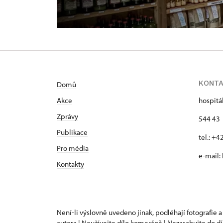
KONT
Domů
Akce
hospitá
Zprávy
544 43 
Publikace
tel.: +
Pro média
e-mail:
Kontakty
Není-li výslovně uvedeno jinak, podléhají fotografie a
autora | Neužívejte dílo komerčně | Nezasahujte do dí