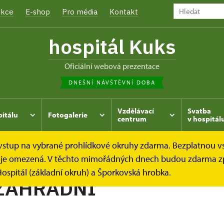
kce
E-shop
Pro média
Kontakt
hospitál Kuks
oficiální webová prezentace
DNEŠNÍ NÁVŠTĚVNÍ DOBA
Vzdělávací
Svatba
pitálu
Fotogalerie
centrum
v hospitál
e vstup na vybrané prohlídkové okruhy zdarma. Bezplatnou v
hrada
Kukský herbář - aneb co u nás roste...
FAZOL ZA
dek je omezená. V těchto mimořádných dnech budou zdarma z
ospitál (základní okruh) a Šporkovská hrobka.
ZAHRADNÍ