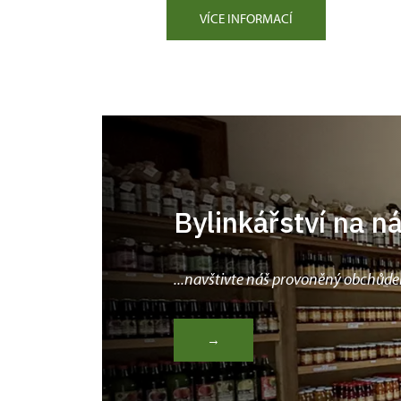
VÍCE INFORMACÍ
Bylinkářství na n
...navštivte náš provoněný obchůde
→