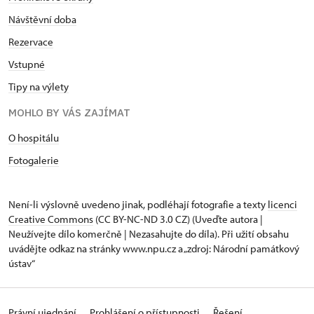
Návštěvní doba
Rezervace
Vstupné
Tipy na výlety
MOHLO BY VÁS ZAJÍMAT
O hospitálu
Fotogalerie
Není-li výslovně uvedeno jinak, podléhají fotografie a texty
licenci
Creative Commons
(CC BY-NC-ND 3.0 CZ) (Uveďte autora |
Neužívejte dílo komerčně | Nezasahujte do díla). Při užití obsahu
uvádějte odkaz na stránky www.npu.cz a „zdroj: Národní památkový
ústav“
Právní ujednání
Prohlášení o přístupnosti
Řešení