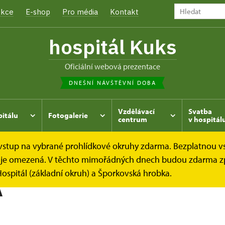
kce
E-shop
Pro média
Kontakt
hospitál Kuks
oficiální webová prezentace
DNEŠNÍ NÁVŠTĚVNÍ DOBA
Vzdělávací
Svatba
pitálu
Fotogalerie
centrum
v hospitál
e vstup na vybrané prohlídkové okruhy zdarma. Bezplatnou v
hrada
Kukský herbář - aneb co u nás roste...
CUKETA
dek je omezená. V těchto mimořádných dnech budou zdarma z
ospitál (základní okruh) a Šporkovská hrobka.
A