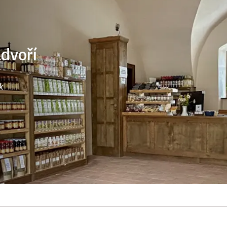
ádvoří
k