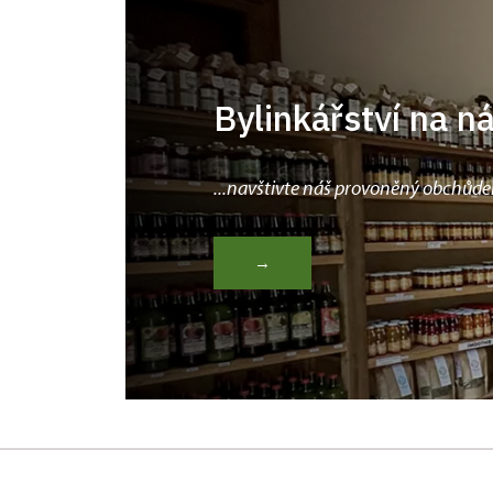
Bylinkářství na n
...navštivte náš provoněný obchůde
→