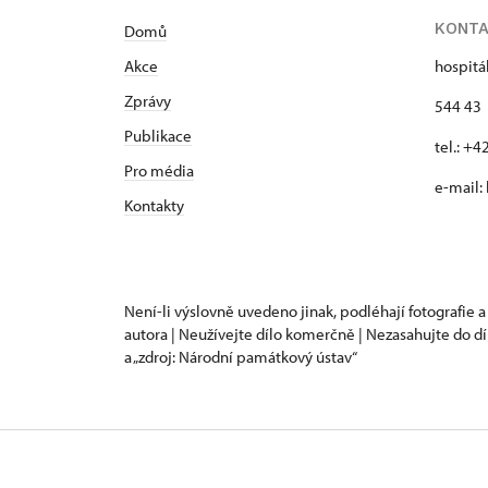
KONT
Domů
Akce
hospitá
Zprávy
544 43 
Publikace
tel.: +
Pro média
e-mail:
Kontakty
Není-li výslovně uvedeno jinak, podléhají fotografie a
autora | Neužívejte dílo komerčně | Nezasahujte do dí
a „zdroj: Národní památkový ústav“