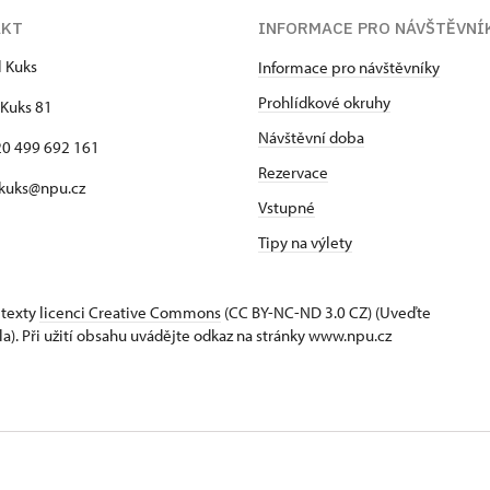
AKT
INFORMACE PRO NÁVŠTĚVNÍ
l Kuks
Informace pro návštěvníky
Prohlídkové okruhy
Kuks 81
Návštěvní doba
420 499 692 161
Rezervace
 kuks@npu.cz
Vstupné
Tipy na výlety
 texty
licenci Creative Commons
(CC BY-NC-ND 3.0 CZ) (Uveďte
la). Při užití obsahu uvádějte odkaz na stránky www.npu.cz