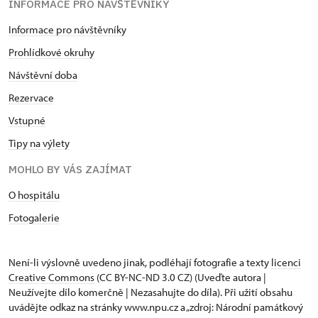
INFORMACE PRO NÁVŠTĚVNÍKY
Informace pro návštěvníky
Prohlídkové okruhy
Návštěvní doba
Rezervace
Vstupné
Tipy na výlety
MOHLO BY VÁS ZAJÍMAT
O hospitálu
Fotogalerie
Není-li výslovně uvedeno jinak, podléhají fotografie a texty
licenci
Creative Commons
(CC BY-NC-ND 3.0 CZ) (Uveďte autora |
Neužívejte dílo komerčně | Nezasahujte do díla). Při užití obsahu
uvádějte odkaz na stránky www.npu.cz a „zdroj: Národní památkový