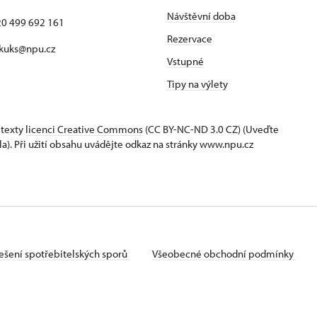
Návštěvní doba
420 499 692 161
Rezervace
 kuks@npu.cz
Vstupné
Tipy na výlety
 texty
licenci Creative Commons
(CC BY-NC-ND 3.0 CZ) (Uveďte
la). Při užití obsahu uvádějte odkaz na stránky www.npu.cz
ešení spotřebitelských sporů
Všeobecné obchodní podmínky