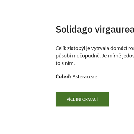
Solidago virgaurea
Celík zlatobýl je vytrvalá domácí rost
působí močopudně. Je mírně jedov
to s ním.
Čeleď:
Asteraceae
VÍCE INFORMACÍ