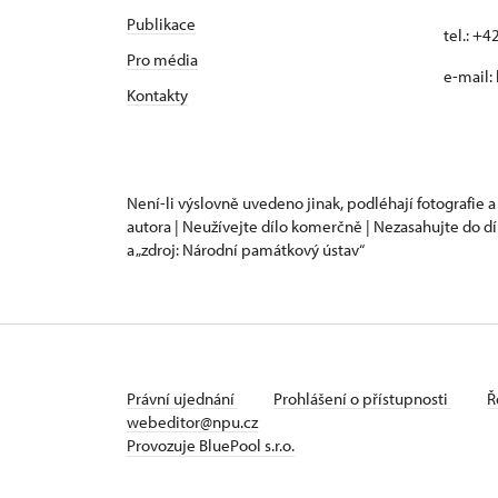
Publikace
tel.: +
Pro média
e-mail:
Kontakty
Není-li výslovně uvedeno jinak, podléhají fotografie a
autora | Neužívejte dílo komerčně | Nezasahujte do dí
a „zdroj: Národní památkový ústav“
Právní ujednání
Prohlášení o přístupnosti
Ř
webeditor@npu.cz
Provozuje BluePool s.r.o.