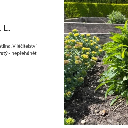
 L.
lina. V léčitelství
atý - nepřehánět