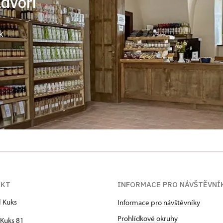
ádvoří
k
AKT
INFORMACE PRO NÁVŠTĚVNÍ
l Kuks
Informace pro návštěvníky
Prohlídkové okruhy
Kuks 81