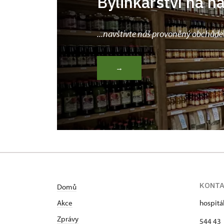
Bylinkářství na n
...navštivte náš provoněný obchůde
→
KONT
Domů
Akce
hospitá
Zprávy
544 43 