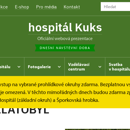
kce
E-shop
Pro média
Kontakt
hospitál Kuks
oficiální webová prezentace
DNEŠNÍ NÁVŠTĚVNÍ DOBA
Vzdělávací
Svatba
pitálu
Fotogalerie
centrum
v hospitál
e vstup na vybrané prohlídkové okruhy zdarma. Bezplatnou v
hrada
Kukský herbář - aneb co u nás roste...
CELÍK ZLA
dek je omezená. V těchto mimořádných dnech budou zdarma z
ospitál (základní okruh) a Šporkovská hrobka.
ZLATOBÝL