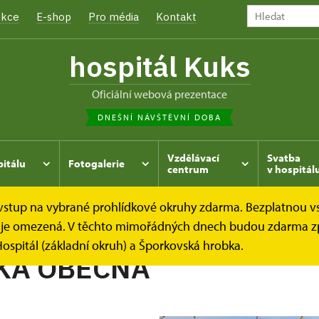
kce
E-shop
Pro média
Kontakt
hospitál Kuks
oficiální webová prezentace
DNEŠNÍ NÁVŠTĚVNÍ DOBA
Vzdělávací
Svatba
pitálu
Fotogalerie
centrum
v hospitál
e vstup na vybrané prohlídkové okruhy zdarma. Bezplatnou v
hrada
Kukský herbář - aneb co u nás roste...
ČEKANKA 
dek je omezená. V těchto mimořádných dnech budou zdarma z
ospitál (základní okruh) a Šporkovská hrobka.
KA OBECNÁ