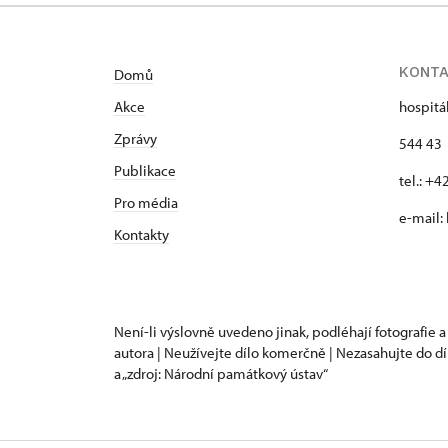
KONT
Domů
Akce
hospitá
Zprávy
544 43 
Publikace
tel.: +
Pro média
e-mail:
Kontakty
Není-li výslovně uvedeno jinak, podléhají fotografie a
autora | Neužívejte dílo komerčně | Nezasahujte do dí
a „zdroj: Národní památkový ústav“