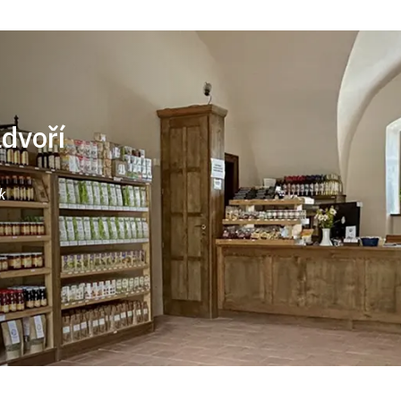
ádvoří
k