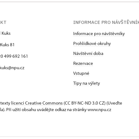
AKT
INFORMACE PRO NÁVŠTĚVNÍ
l Kuks
Informace pro návštěvníky
Prohlídkové okruhy
Kuks 81
Návštěvní doba
420 499 692 161
Rezervace
 kuks@npu.cz
Vstupné
Tipy na výlety
 texty
licenci Creative Commons
(CC BY-NC-ND 3.0 CZ) (Uveďte
la). Při užití obsahu uvádějte odkaz na stránky www.npu.cz