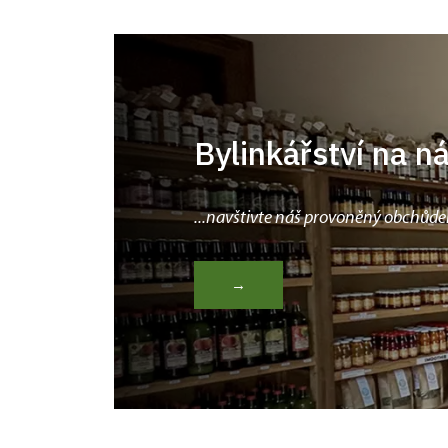
Bylinkářství na n
...navštivte náš provoněný obchůde
→