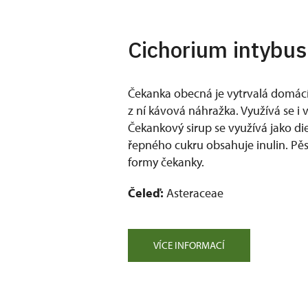
Cichorium intybus
Čekanka obecná je vytrvalá domácí 
z ní kávová náhražka. Využívá se i v
Čekankový sirup se využívá jako die
řepného cukru obsahuje inulin. Pěst
formy čekanky.
Čeleď:
Asteraceae
VÍCE INFORMACÍ