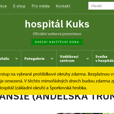
kce
E-shop
Pro média
Kontakt
hospitál Kuks
oficiální webová prezentace
DNEŠNÍ NÁVŠTĚVNÍ DOBA
Vzdělávací
Svatba
pitálu
Fotogalerie
centrum
v hospitál
e vstup na vybrané prohlídkové okruhy zdarma. Bezplatnou v
hrada
Kukský herbář - aneb co u nás roste...
BRUGMANS
dek je omezená. V těchto mimořádných dnech budou zdarma z
ospitál (základní okruh) a Šporkovská hrobka.
NSIE (ANDĚLSKÁ TRU