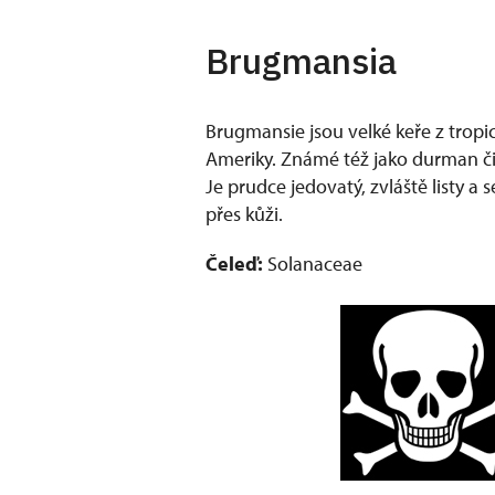
Brugmansia
Brugmansie jsou velké keře z tropic
Ameriky. Známé též jako durman či
Je prudce jedovatý, zvláště listy a 
přes kůži.
Čeleď:
Solanaceae