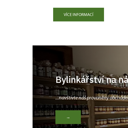
VÍCE INFORMACÍ
Bylinkářství na n
...navštivte náš provoněný obchůde
→