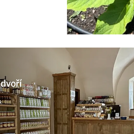
ádvoří
k