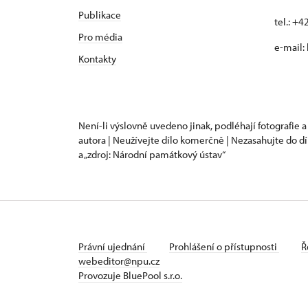
Publikace
tel.: +
Pro média
e-mail:
Kontakty
Není-li výslovně uvedeno jinak, podléhají fotografie a
autora | Neužívejte dílo komerčně | Nezasahujte do dí
a „zdroj: Národní památkový ústav“
Právní ujednání
Prohlášení o přístupnosti
Ř
webeditor@npu.cz
Provozuje BluePool s.r.o.