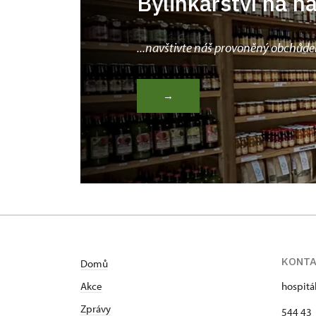
Bylinkářství na n
...navštivte náš provoněný obchůde
→
KONT
Domů
Akce
hospitá
Zprávy
544 43 