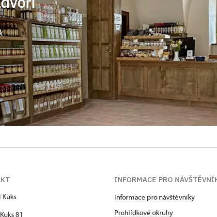
ádvoří
k
AKT
INFORMACE PRO NÁVŠTĚVNÍ
l Kuks
Informace pro návštěvníky
Prohlídkové okruhy
Kuks 81