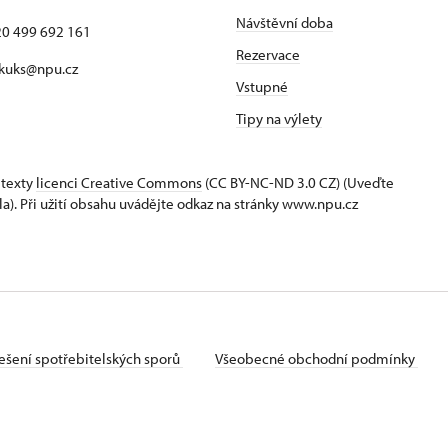
Návštěvní doba
420 499 692 161
Rezervace
 kuks@npu.cz
Vstupné
Tipy na výlety
 texty
licenci Creative Commons
(CC BY-NC-ND 3.0 CZ) (Uveďte
la). Při užití obsahu uvádějte odkaz na stránky www.npu.cz
ešení spotřebitelských sporů
Všeobecné obchodní podmínky