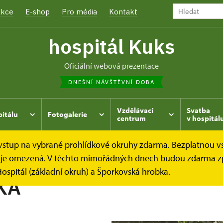
kce
E-shop
Pro média
Kontakt
hospitál Kuks
oficiální webová prezentace
DNEŠNÍ NÁVŠTĚVNÍ DOBA
Vzdělávací
Svatba
pitálu
Fotogalerie
centrum
v hospitál
e vstup na vybrané prohlídkové okruhy zdarma. Bezplatnou v
hrada
Kukský herbář - aneb co u nás roste...
BOHYŠKA
dek je omezená. V těchto mimořádných dnech budou zdarma z
ospitál (základní okruh) a Šporkovská hrobka.
KA