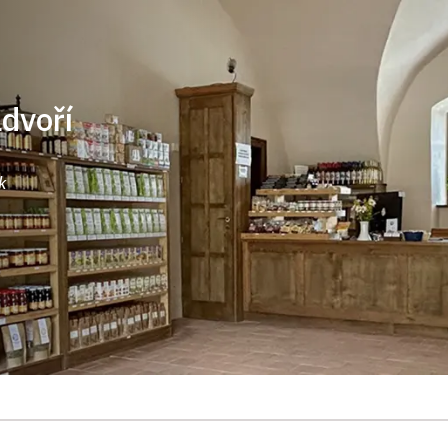
ádvoří
k