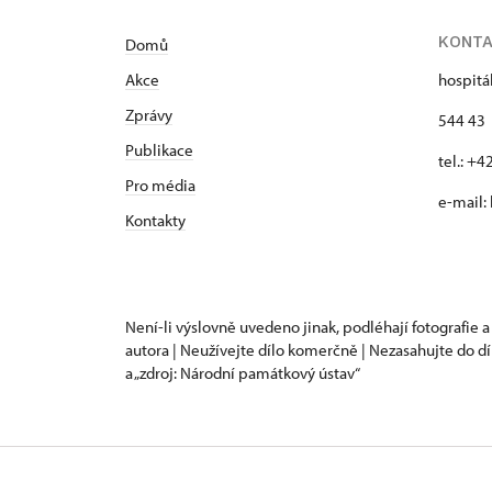
KONT
Domů
Akce
hospitá
Zprávy
544 43 
Publikace
tel.: +
Pro média
e-mail:
Kontakty
Není-li výslovně uvedeno jinak, podléhají fotografie a
autora | Neužívejte dílo komerčně | Nezasahujte do dí
a „zdroj: Národní památkový ústav“