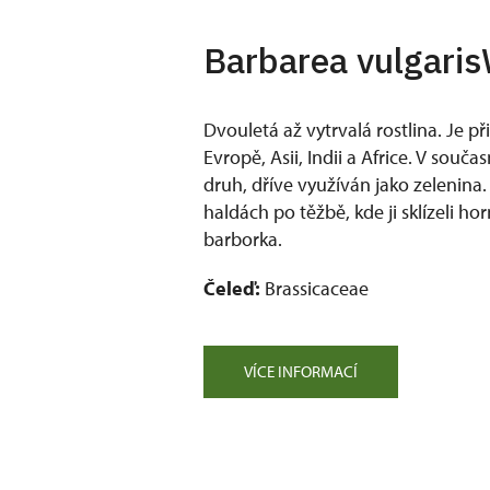
Barbarea vulgaris
Dvouletá až vytrvalá rostlina. Je př
Evropě, Asii, Indii a Africe. V souča
druh, dříve využíván jako zelenina.
haldách po těžbě, kde ji sklízeli hor
barborka.
Čeleď:
Brassicaceae
VÍCE INFORMACÍ