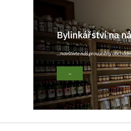
Bylinkářství na n
...navštivte náš provoněný obchůde
→