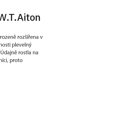
W.T.Aiton
irozeně rozšířena v
snosti plevelný
 Údajně rostla na
níci, proto