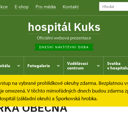
kce
E-shop
Pro média
Kontakt
hospitál Kuks
oficiální webová prezentace
DNEŠNÍ NÁVŠTĚVNÍ DOBA
Vzdělávací
Svatba
pitálu
Fotogalerie
centrum
v hospitál
e vstup na vybrané prohlídkové okruhy zdarma. Bezplatnou v
hrada
Kukský herbář - aneb co u nás roste...
BARBORKA
dek je omezená. V těchto mimořádných dnech budou zdarma z
ospitál (základní okruh) a Šporkovská hrobka.
RKA OBECNÁ