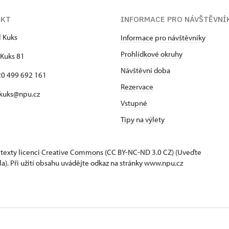
AKT
INFORMACE PRO NÁVŠTĚVNÍ
l Kuks
Informace pro návštěvníky
Prohlídkové okruhy
Kuks 81
Návštěvní doba
420 499 692 161
Rezervace
 kuks@npu.cz
Vstupné
Tipy na výlety
 texty
licenci Creative Commons
(CC BY-NC-ND 3.0 CZ) (Uveďte
la). Při užití obsahu uvádějte odkaz na stránky www.npu.cz