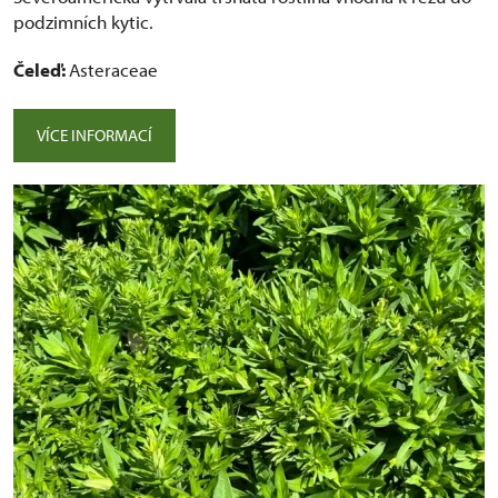
podzimních kytic.
Čeleď:
Asteraceae
VÍCE INFORMACÍ