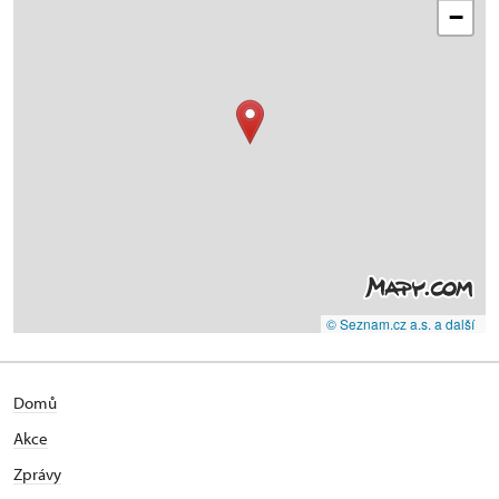
−
© Seznam.cz a.s. a další
Domů
Akce
Zprávy