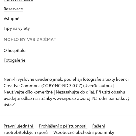
Rezervace
Vstupné
Tipy na výlety
MOHLO BY VÁS ZAJÍMAT
O hospitálu
Fotogalerie
Není-li výslovně uvedeno jinak, podléhají fotografie a texty
licenci
Creative Commons
(CC BY-NC-ND 3.0 CZ) (Uveďte autora |
Neužívejte dílo komerčně | Nezasahujte do díla). Při užití obsahu
uvádějte odkaz na stránky www.npu.cz a „zdroj: Národní památkový
ústav“
Právní ujednání
Prohlášení o přístupnosti
Řešení
spotřebitelských sporů
Všeobecné obchodní podmínky