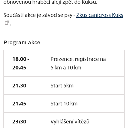
obnovenou hraběcí alejí zpět do Kuksu.
Součástí akce je závod se psy -
Zkus canicross Kuks
.
Program akce
18.00 -
Prezence, registrace na
20.45
5 km a 10 km
21.30
Start 5km
21.45
Start 10 km
23:30
Vyhlášení vítězů