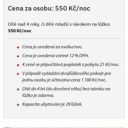
Cena za osobu: 550 Kč/noc
Dítě nad 4 roky, či dítě mladší s nárokem na lůžko
:
550 Kč/noc
Cena je uvedená za osobu/noc.
Cena je uvedená včetně 12 % DPH.
K ceně se připočítává poplatek z pobytu 21 Kč/noc.
V případě vyžádání dvojlůžkového pokoje pro
jednu osobu je účtována cena 1 100 Kč/noc.
Dítě do 4 let (do dovršení věku) bez nároku na
lůžko je zdarma.
Kapacita ubytování je 29 lůžek.