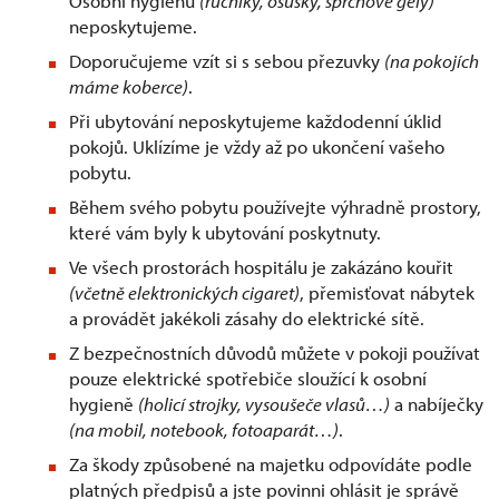
Osobní hygienu
(ručníky, osušky, sprchové gely)
neposkytujeme.
Doporučujeme vzít si s sebou přezuvky
(na pokojích
máme koberce)
.
Při ubytování neposkytujeme každodenní úklid
pokojů. Uklízíme je vždy až po ukončení vašeho
pobytu.
Během svého pobytu používejte výhradně prostory,
které vám byly k ubytování poskytnuty.
Ve všech prostorách hospitálu je zakázáno kouřit
(včetně elektronických cigaret)
, přemisťovat nábytek
a provádět jakékoli zásahy do elektrické sítě.
Z bezpečnostních důvodů můžete v pokoji používat
pouze elektrické spotřebiče sloužící k osobní
hygieně
(holicí strojky, vysoušeče vlasů…)
a nabíječky
(na mobil, notebook, fotoaparát…)
.
Za škody způsobené na majetku odpovídáte podle
platných předpisů a jste povinni ohlásit je správě