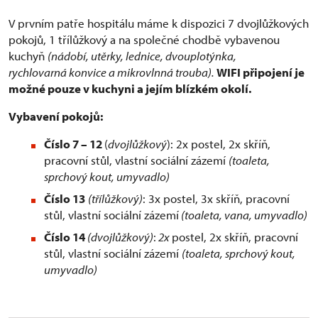
V prvním patře hospitálu máme k dispozici 7 dvojlůžkových
pokojů, 1 třílůžkový a na společné chodbě vybavenou
kuchyň
(nádobí, utěrky, lednice, dvouplotýnka,
rychlovarná konvice a mikrovlnná trouba).
WIFI připojení je
možné pouze v kuchyni a jejím blízkém okolí.
Vybavení pokojů:
Číslo 7 – 12
(
dvojlůžkový
): 2x postel, 2x skříň,
pracovní stůl, vlastní sociální zázemí
(toaleta,
sprchový kout, umyvadlo)
Číslo 13
(třílůžkový)
: 3x postel, 3x skříň, pracovní
stůl, vlastní sociální zázemí
(toaleta, vana, umyvadlo)
Číslo 14
(dvojlůžkový)
:
2x
postel, 2x skříň, pracovní
stůl, vlastní sociální zázemí
(toaleta, sprchový kout,
umyvadlo)