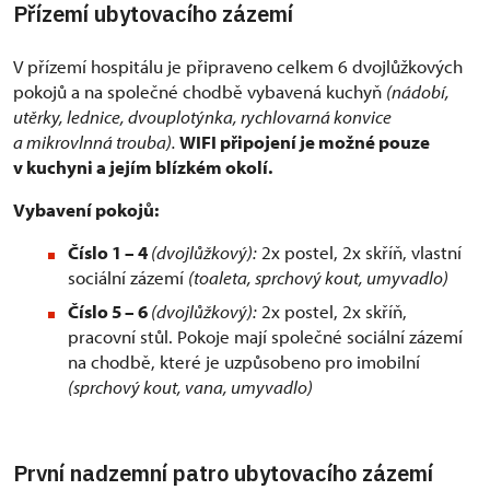
Přízemí ubytovacího zázemí
V přízemí hospitálu je připraveno celkem 6 dvojlůžkových
pokojů a na společné chodbě vybavená kuchyň
(nádobí,
utěrky, lednice, dvouplotýnka, rychlovarná konvice
a mikrovlnná trouba).
WIFI připojení je možné pouze
v kuchyni a jejím blízkém okolí.
Vybavení pokojů:
Číslo 1 – 4
(dvojlůžkový):
2x postel, 2x skříň, vlastní
sociální zázemí
(toaleta, sprchový kout, umyvadlo)
Číslo 5 – 6
(dvojlůžkový):
2x postel, 2x skříň,
pracovní stůl. Pokoje mají společné sociální zázemí
na chodbě, které je uzpůsobeno pro imobilní
(sprchový kout, vana, umyvadlo)
První nadzemní patro ubytovacího zázemí