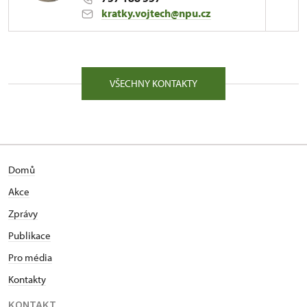
svatebního obřadu a podobně.
kratky.vojtech@npu.cz
ÚPS na Sychrově
81/, Kuks 81 54443
VŠECHNY KONTAKTY
Kontaktujte ve věcech tiskového servisu a zájmu o
konání kulturní či vzdělávací akce.
Domů
Akce
Zprávy
Publikace
Pro média
Kontakty
KONTAKT