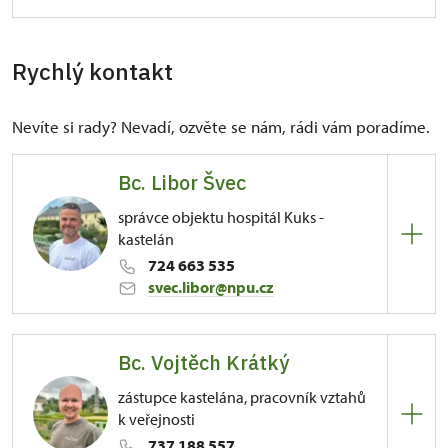
Rychlý kontakt
Nevíte si rady? Nevadí, ozvěte se nám, rádi vám poradíme.
Bc. Libor Švec
správce objektu hospitál Kuks -
kastelán
724 663 535
svec.libor@npu.cz
ÚPS na Sychrově
Bc. Vojtěch Krátký
81/, Kuks 81 54443
zástupce kastelána, pracovník vztahů
Kontaktujte ve věcech správy objektu, tiskového
k veřejnosti
servisu, zájmu o konání kulturní či vzdělávací akce,
737 188 557