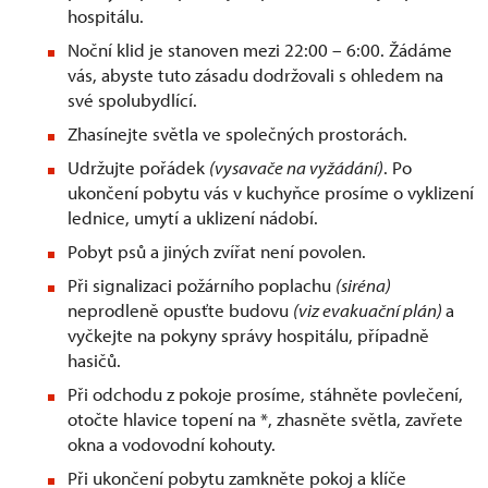
hospitálu.
Noční klid je stanoven mezi 22:00 – 6:00. Žádáme
vás, abyste tuto zásadu dodržovali s ohledem na
své spolubydlící.
Zhasínejte světla ve společných prostorách.
Udržujte pořádek
(vysavače na vyžádání)
. Po
ukončení pobytu vás v kuchyňce prosíme o vyklizení
lednice, umytí a uklizení nádobí.
Pobyt psů a jiných zvířat není povolen.
Při signalizaci požárního poplachu
(siréna)
neprodleně opusťte budovu
(viz evakuační plán)
a
vyčkejte na pokyny správy hospitálu, případně
hasičů.
Při odchodu z pokoje prosíme, stáhněte povlečení,
otočte hlavice topení na *, zhasněte světla, zavřete
okna a vodovodní kohouty.
Při ukončení pobytu zamkněte pokoj a klíče