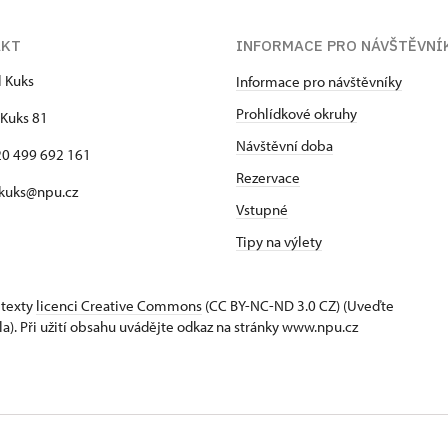
AKT
INFORMACE PRO NÁVŠTĚVNÍ
l Kuks
Informace pro návštěvníky
Prohlídkové okruhy
Kuks 81
Návštěvní doba
420 499 692 161
Rezervace
 kuks@npu.cz
Vstupné
Tipy na výlety
 texty
licenci Creative Commons
(CC BY-NC-ND 3.0 CZ) (Uveďte
la). Při užití obsahu uvádějte odkaz na stránky www.npu.cz