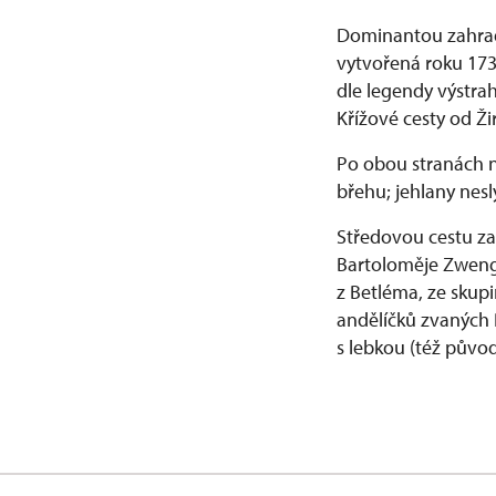
Dominantou zahrady
vytvořená roku 173
dle legendy výstra
Křížové cesty od Ži
Po obou stranách na
břehu; jehlany nes
Středovou cestu za
Bartoloměje Zwengs
z Betléma, ze skup
andělíčků zvaných 
s lebkou (též půvo