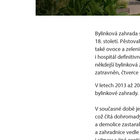
Bylinková zahrada 
18. století. Pěstov
také ovoce a zelen
i hospitál definiti
někdejší bylinková 
zatravněn, čtverce
V letech 2013 až 2
bylinkové zahrady.
V současné době je
což čítá dohromad
a demolice zastara
a zahradnice vedle 
i citrusy a jiné exot