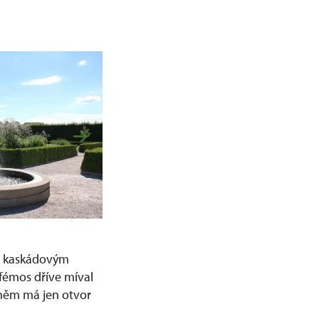
d kaskádovým
fémos dříve míval
o něm má jen otvor