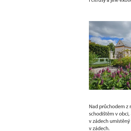
Nad průchodem z n
schodištěm v obci,
v zádech umístěný s
v zádech.