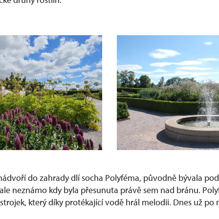
ádvoří do zahrady dlí socha Polyféma, původně bývala po
 ale neznámo kdy byla přesunuta právě sem nad bránu. Poly
trojek, který díky protékající vodě hrál melodii. Dnes už p