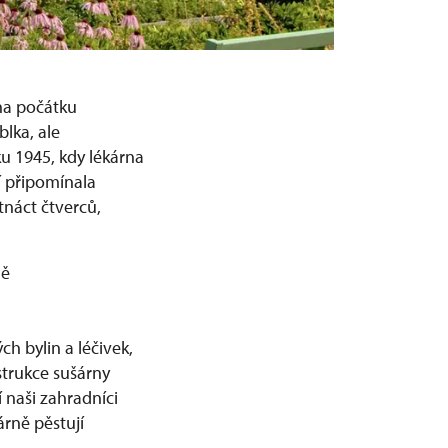
na počátku
blka, ale
u 1945, kdy lékárna
tí připomínala
tnáct čtverců,
ně
h bylin a léčivek,
trukce sušárny
 naši zahradníci
árně pěstují