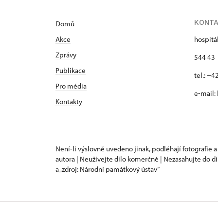
KONT
Domů
Akce
hospitá
Zprávy
544 43 
Publikace
tel.: +
Pro média
e-mail:
Kontakty
Není-li výslovně uvedeno jinak, podléhají fotografie a
autora | Neužívejte dílo komerčně | Nezasahujte do dí
a „zdroj: Národní památkový ústav“