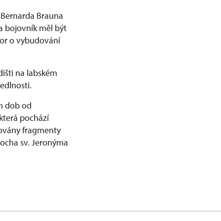
 Bernarda Brauna
a bojovník měl být
spor o vybudování
dišti na labském
edlnosti.
ch dob od
která pochází
dovány fragmenty
socha sv. Jeronýma