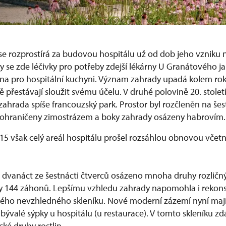
se rozprostírá za budovou hospitálu už od dob jeho vzniku 
aly se zde léčivky pro potřeby zdejší lékárny U Granátového ja
ina pro hospitální kuchyni. Význam zahrady upadá kolem rok
vně přestávají sloužit svému účelu. V druhé polovině 20. stole
zahrada spíše francouzský park. Prostor byl rozčleněn na šes
 ohraničeny zimostrázem a boky zahrady osázeny habrovím.
015 však celý areál hospitálu prošel rozsáhlou obnovou včet
 dvanáct ze šestnácti čtverců osázeno mnoha druhy rozličnýc
y 144 záhonů. Lepšímu vzhledu zahrady napomohla i rekons
lého nevzhledného skleníku. Nové moderní zázemí nyní mají
bývalé sýpky u hospitálu (u restaurace). V tomto skleníku zd
ické druhy rostlin.