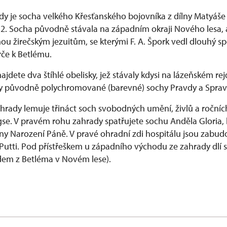
 je socha velkého Křesťanského bojovníka z dílny Matyáše
2. Socha původně stávala na západním okraji Nového lesa, 
hou žirečským jezuitům, se kterými F. A. Špork vedl dlouhý 
rče k Betlému.
jdete dva štíhlé obelisky, jež stávaly kdysi na lázeňském rej
ly původně polychromované (barevné) sochy Pravdy a Sprav
hrady lemuje třináct soch svobodných umění, živlů a roční
e. V pravém rohu zahrady spatřujete sochu Anděla Gloria, 
iny Narození Páně. V pravé ohradní zdi hospitálu jsou zabu
Putti. Pod přístřeškem u západního východu ze zahrady dlí 
dem z Betléma v Novém lese).