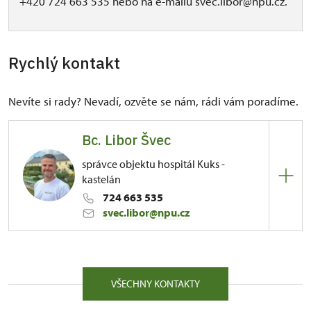
+420 724 663 535 nebo na e-mailu svec.libor@npu.cz.
Rychlý kontakt
Nevíte si rady? Nevadí, ozvěte se nám, rádi vám poradíme.
Bc. Libor Švec
správce objektu hospitál Kuks -
kastelán
724 663 535
svec.libor@npu.cz
ÚPS na Sychrově
81/, Kuks 81 54443
VŠECHNY KONTAKTY
Kontaktujte ve věcech správy objektu, tiskového
servisu, zájmu o konání kulturní či vzdělávací akce,