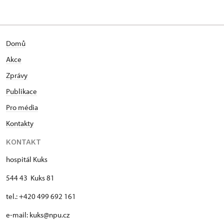
svatebního obřadu a podobně.
Domů
Akce
Zprávy
Publikace
Pro média
Kontakty
KONTAKT
hospitál Kuks
544 43 Kuks 81
tel.: +420 499 692 161
e-mail: kuks@npu.cz