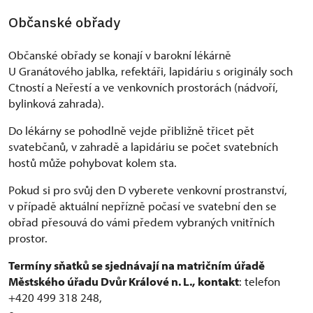
Občanské obřady
Občanské obřady se konají v barokní lékárně
U Granátového jablka, refektáři, lapidáriu s originály soch
Ctností a Neřestí a ve venkovních prostorách (nádvoří,
bylinková zahrada).
Do lékárny se pohodlně vejde přibližně třicet pět
svatebčanů, v zahradě a lapidáriu se počet svatebních
hostů může pohybovat kolem sta.
Pokud si pro svůj den D vyberete venkovní prostranství,
v případě aktuální nepřízně počasí ve svatební den se
obřad přesouvá do vámi předem vybraných vnitřních
prostor.
Termíny sňatků se sjednávají na matričním úřadě
Městského úřadu Dvůr Králové n. L.,
kontakt
: telefon
+420 499 318 248,