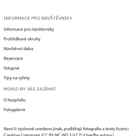
INFORMACE PRO NÁVŠTĚVNÍKY
Informace pro návštěvníky
Prohlídkové okruhy
Návštěvní doba
Rezervace
Vstupné
Tipy na výlety
MOHLO BY VÁS ZAJÍMAT
O hospitálu
Fotogalerie
Není-li výslovně uvedeno jinak, podléhají fotografie a texty
licenci
Creative Commons
(CC BY-NC-ND 3.0 CZ) (Uveďte autora |