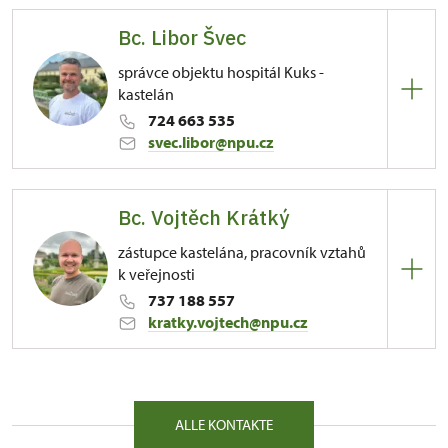
Bc. Libor Švec
správce objektu hospitál Kuks -
kastelán
724 663 535
svec.libor@npu.cz
Bc. Vojtěch Krátký
81/, Kuks 81 54443
zástupce kastelána, pracovník vztahů
k veřejnosti
737 188 557
kratky.vojtech@npu.cz
81/, Kuks 81 54443
ALLE KONTAKTE