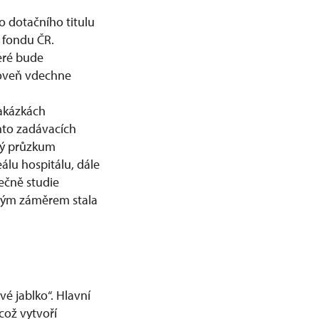
o dotačního titulu
 fondu ČR.
eré bude
ároveň vdechne
akázkách
hto zadávacích
cký průzkum
álu hospitálu, dále
ečně studie
ovým záměrem stala
é jablko“. Hlavní
což vytvoří