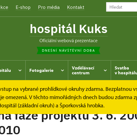
kce
E-shop
Pro média
Kontakt
hospitál Kuks
oficiální webová prezentace
DNEŠNÍ NÁVŠTĚVNÍ DOBA
Vzdělávací
Svatba
pitálu
Fotogalerie
centrum
v hospitál
e vstup na vybrané prohlídkové okruhy zdarma. Bezplatnou v
tové jablko
Přípravná fáze projektu
dek je omezená. V těchto mimořádných dnech budou zdarma z
ospitál (základní okruh) a Šporkovská hrobka.
ná fáze projektu 3. 6. 20
2010