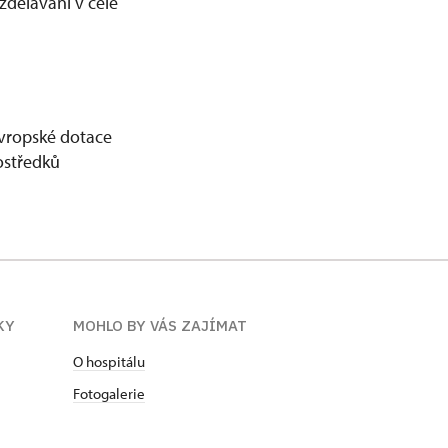
zdělávání v čele
evropské dotace
ostředků
KY
MOHLO BY VÁS ZAJÍMAT
O hospitálu
Fotogalerie