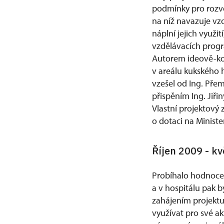
podmínky pro rozvoj
na níž navazuje vz
náplní jejich využit
vzdělávacích progr
Autorem ideově-kon
v areálu kukského h
vzešel od Ing. Přem
přispěním Ing. Jiřin
Vlastní projektový 
o dotaci na Ministe
Říjen 2009 - k
Probíhalo hodnocen
a v hospitálu pak b
zahájením projektu
využívat pro své a