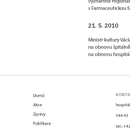
významné regionáln
s Farmaceutickou f
21. 5. 2010
Ministr kultury Vá
na obnovu špitální
na obnovu hospitál
KONT
Domů
Akce
hospitá
Zprávy
544 43 
Publikace
tel.: +