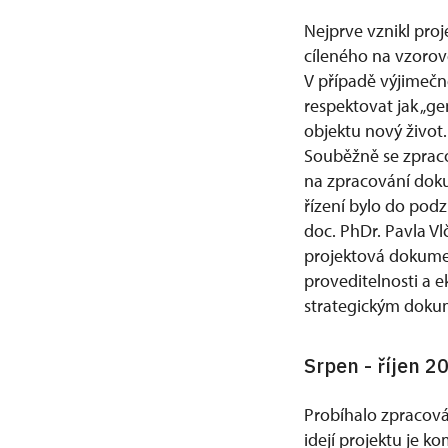
Nejprve vznikl pro
cíleného na vzorov
V případě výjimečn
respektovat jak „g
objektu nový život.
Souběžně se zpraco
na zpracování dok
řízení bylo do pod
doc. PhDr. Pavla V
projektová dokumen
proveditelnosti a 
strategickým dokum
Srpen - říjen 
Probíhalo zpracová
idejí projektu je k