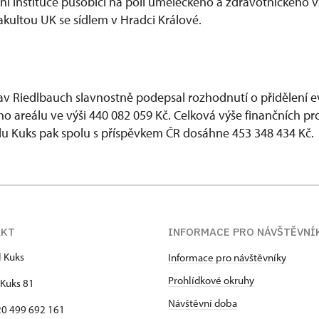
í instituce působící na poli uměleckého a zdravotnického v
akultou UK se sídlem v Hradci Králové.
clav Riedlbauch slavnostně podepsal rozhodnutí o přidělení 
ho areálu ve výši 440 082 059 Kč. Celková výše finančních pr
u Kuks pak spolu s příspěvkem ČR dosáhne 453 348 434 Kč.
AKT
INFORMACE PRO NÁVŠTĚVNÍ
l Kuks
Informace pro návštěvníky
Prohlídkové okruhy
Kuks 81
Návštěvní doba
420 499 692 161