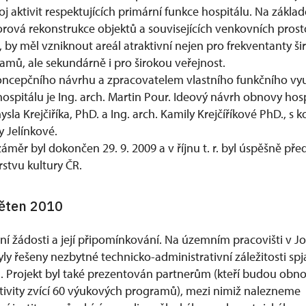
 aktivit respektujících primární funkce hospitálu. Na základ
orová rekonstrukce objektů a souvisejících venkovních prost
í, by měl vzniknout areál atraktivní nejen pro frekventanty ši
amů, ale sekundárně i pro širokou veřejnost.
cepčního návrhu a zpracovatelem vlastního funkčního využ
ospitálu je Ing. arch. Martin Pour. Ideový návrh obnovy hos
ysla Krejčiříka, PhD. a Ing. arch. Kamily Krejčíříkové PhD., s
y Jelínkové.
záměr byl dokončen 29. 9. 2009 a v říjnu t. r. byl úspěšně pře
rstvu kultury ČR.
věten 2010
í žádosti a její připomínkování. Na územním pracovišti v J
yly řešeny nezbytné technicko-administrativní záležitosti sp
. Projekt byl také prezentován partnerům (kteří budou obn
ktivity zvící 60 výukových programů), mezi nimiž nalezneme