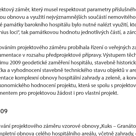
jektový záměr, který musel respektovat parametry příslušnéh
ou obnovu a využití nejvýznamnějších součástí nemovitého
é památky barokního hospitálu bylo nutné nalézt využití, kt
enius loci“, tak památkovou hodnotu jednotlivých částí, a z
váním projektového záměru probíhala řízení o veřejných z
umentace v rozsahu předprojektové přípravy. Výstupem těc
zimu 2009 geodetické zaměření hospitálu, stavebně histori
lčka a vyhodnocení stavebně technického stavu objektů v are
tace komplexní obnovy hospitální zahrady a zeleně, a kon
ekonomického hodnocení projektu, která se spolu s projekt
entem pro projektovou žádost i pro vlastní projekt.
2009
vání projektového záměru vzorové obnovy „Kuks – Granátov
ompletní obnova celého hospitálního areálu, včetně zahrady, 