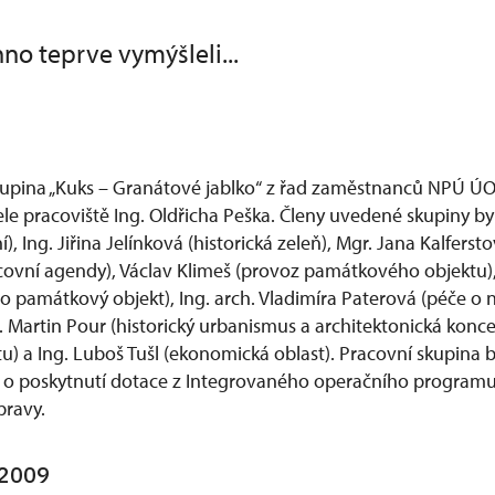
no teprve vymýšleli...
upina „Kuks – Granátové jablko“ z řad zaměstnanců NPÚ ÚO
e pracoviště Ing. Oldřicha Peška. Členy uvedené skupiny byl
), Ing. Jiřina Jelínková (historická zeleň), Mgr. Jana Kalferst
covní agendy), Václav Klimeš (provoz památkového objektu),
o památkový objekt), Ing. arch. Vladimíra Paterová (péče o 
. Martin Pour (historický urbanismus a architektonická konce
tu) a Ing. Luboš Tušl (ekonomická oblast). Pracovní skupina 
 o poskytnutí dotace z Integrovaného operačního programu
pravy.
 2009