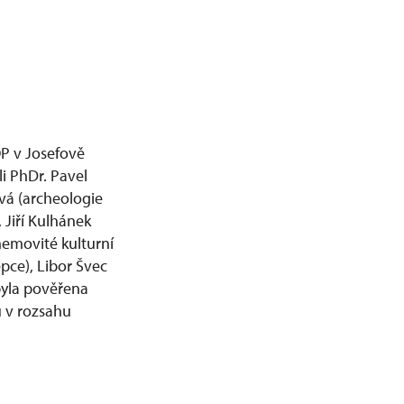
P v Josefově
i PhDr. Pavel
ová (archeologie
 Jiří Kulhánek
nemovité kulturní
pce), Libor Švec
byla pověřena
 v rozsahu