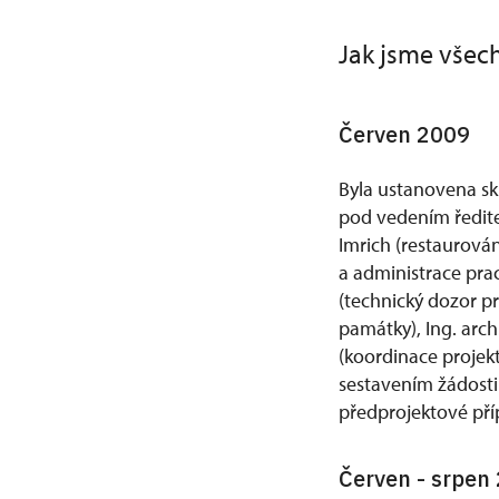
Jak jsme všech
Červen 2009
Byla ustanovena sk
pod vedením ředitel
Imrich (restaurování
a administrace pra
(technický dozor pr
památky), Ing. arch
(koordinace projek
sestavením žádosti
předprojektové pří
Červen - srpen