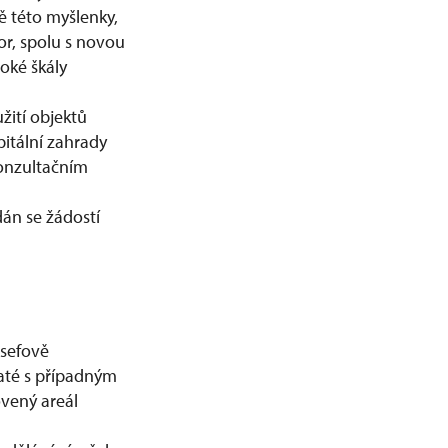
ě této myšlenky,
or, spolu s novou
roké škály
ití objektů
pitální zahrady
 konzultačním
dán se žádostí
osefově
jaté s případným
ovený areál