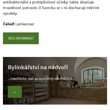
antibakteriální a protiplísňové účinky, takže zlepšuje
trvanlivost potravin. V Turecku se s ní dochucují mléčné
výrobky.
Čeleď:
Lamiaceae
VÍCE INFORMACÍ
Bylinkářství na nádvoří
...navštivte náš provoněný obchůdek
→