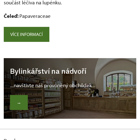
součást léčiva na lupénku.
Čeleď:
Papaveraceae
VÍCE INFORMACÍ
Bylinkářství na nádvoří
...navštivte náš provoněný obchůdek
→