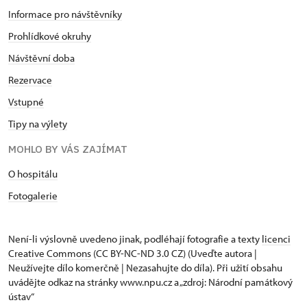
Informace pro návštěvníky
Prohlídkové okruhy
Návštěvní doba
Rezervace
Vstupné
Tipy na výlety
MOHLO BY VÁS ZAJÍMAT
O hospitálu
Fotogalerie
Není-li výslovně uvedeno jinak, podléhají fotografie a texty
licenci
Creative Commons
(CC BY-NC-ND 3.0 CZ) (Uveďte autora |
Neužívejte dílo komerčně | Nezasahujte do díla). Při užití obsahu
uvádějte odkaz na stránky www.npu.cz a „zdroj: Národní památkový
ústav“