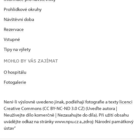
Prohlídkové okruhy
Návštěvní doba
Rezervace
Vstupné
Tipy na výlety
MOHLO BY VÁS ZAJÍMAT
O hospitálu
Fotogalerie
Není-li výslovně uvedeno jinak, podléhají fotografie a texty
licenci
Creative Commons
(CC BY-NC-ND 3.0 CZ) (Uveďte autora |
Neužívejte dílo komerčně | Nezasahujte do díla). Při užití obsahu
uvádějte odkaz na stránky www.npu.cz a „zdroj: Národní památkový
ústav“