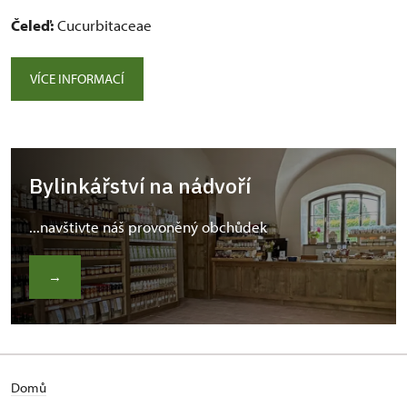
Čeleď:
Cucurbitaceae
VÍCE INFORMACÍ
Bylinkářství na nádvoří
...navštivte náš provoněný obchůdek
→
Domů