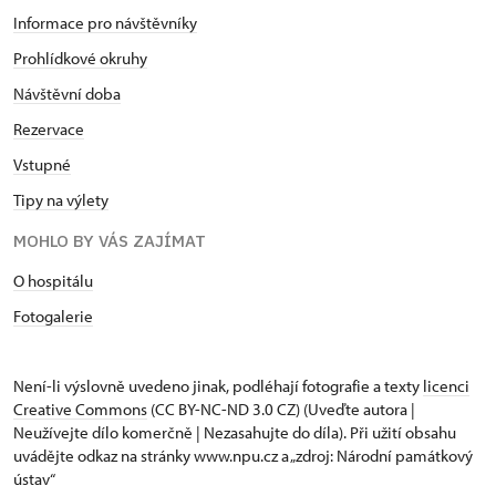
Informace pro návštěvníky
Prohlídkové okruhy
Návštěvní doba
Rezervace
Vstupné
Tipy na výlety
MOHLO BY VÁS ZAJÍMAT
O hospitálu
Fotogalerie
Není-li výslovně uvedeno jinak, podléhají fotografie a texty
licenci
Creative Commons
(CC BY-NC-ND 3.0 CZ) (Uveďte autora |
Neužívejte dílo komerčně | Nezasahujte do díla). Při užití obsahu
uvádějte odkaz na stránky www.npu.cz a „zdroj: Národní památkový
ústav“