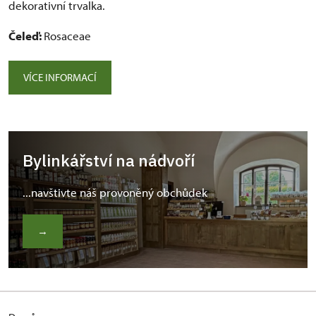
dekorativní trvalka.
Čeleď:
Rosaceae
VÍCE INFORMACÍ
Bylinkářství na nádvoří
...navštivte náš provoněný obchůdek
→