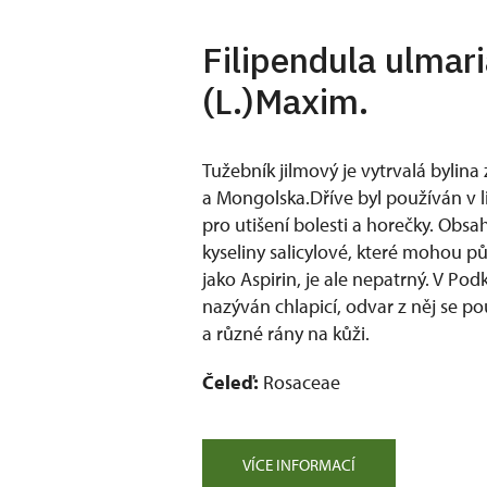
Filipendula ulmar
(L.)Maxim.
Tužebník jilmový je vytrvalá bylina
a Mongolska.Dříve byl používán v l
pro utišení bolesti a horečky. Obsa
kyseliny salicylové, které mohou 
jako Aspirin, je ale nepatrný. V Pod
nazýván chlapicí, odvar z něj se p
a různé rány na kůži.
Čeleď:
Rosaceae
VÍCE INFORMACÍ