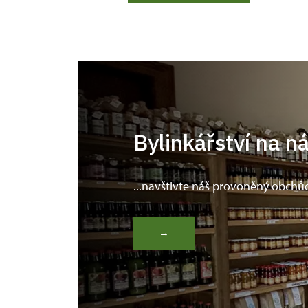
Bylinkářství na n
...navštivte náš provoněný obchů
→