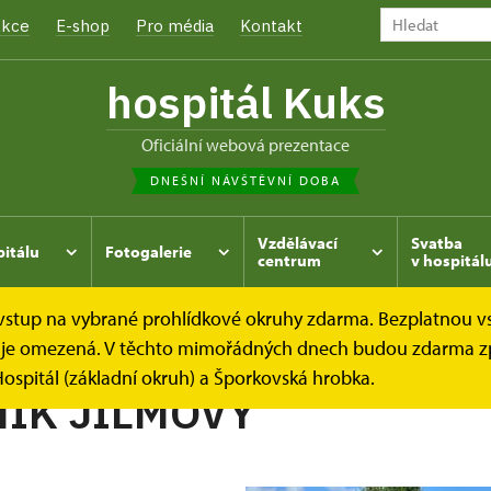
kce
E-shop
Pro média
Kontakt
hospitál Kuks
oficiální webová prezentace
DNEŠNÍ NÁVŠTĚVNÍ DOBA
Vzdělávací
Svatba
pitálu
Fotogalerie
centrum
v hospitál
e vstup na vybrané prohlídkové okruhy zdarma. Bezplatnou v
hrada
Kukský herbář - aneb co u nás roste...
TUŽEBNÍK
dek je omezená. V těchto mimořádných dnech budou zdarma z
ospitál (základní okruh) a Šporkovská hrobka.
ÍK JILMOVÝ