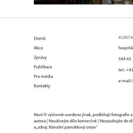
KONT
Domů
Akce
hospitá
Zprávy
544 43 
Publikace
tel.: +
Pro média
e-mail:
Kontakty
Není-li výslovně uvedeno jinak, podléhají fotografie a
autora | Neužívejte dílo komerčně | Nezasahujte do dí
a „zdroj: Národní památkový ústav“