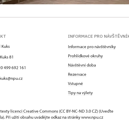
AKT
INFORMACE PRO NÁVŠTĚVNÍ
l Kuks
Informace pro návštěvníky
Prohlídkové okruhy
Kuks 81
Návštěvní doba
420 499 692 161
Rezervace
 kuks@npu.cz
Vstupné
Tipy na výlety
 texty
licenci Creative Commons
(CC BY-NC-ND 3.0 CZ) (Uveďte
la). Při užití obsahu uvádějte odkaz na stránky www.npu.cz