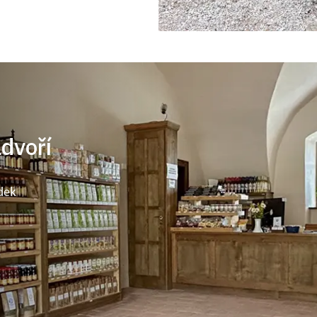
ádvoří
dek