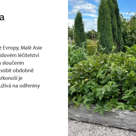
ia
 z Evropy, Malé Asie
idovém léčitelství
h sloučenin
působit obdobně
krkonoší je
oužívá na odřeniny