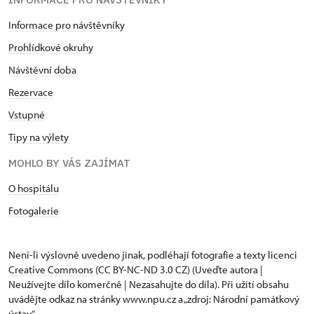
Informace pro návštěvníky
Prohlídkové okruhy
Návštěvní doba
Rezervace
Vstupné
Tipy na výlety
MOHLO BY VÁS ZAJÍMAT
O hospitálu
Fotogalerie
Není-li výslovně uvedeno jinak, podléhají fotografie a texty
licenci
Creative Commons
(CC BY-NC-ND 3.0 CZ) (Uveďte autora |
Neužívejte dílo komerčně | Nezasahujte do díla). Při užití obsahu
uvádějte odkaz na stránky www.npu.cz a „zdroj: Národní památkový
ústav“