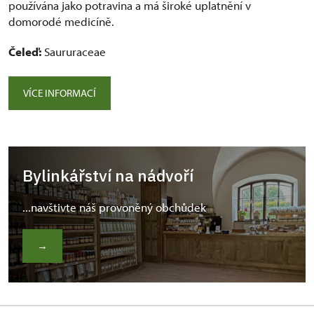
používána jako potravina a má široké uplatnění v
domorodé medicíně.
Čeleď:
Saururaceae
VÍCE INFORMACÍ
Bylinkářství na nádvoří
...navštivte náš provoněný obchůdek
→