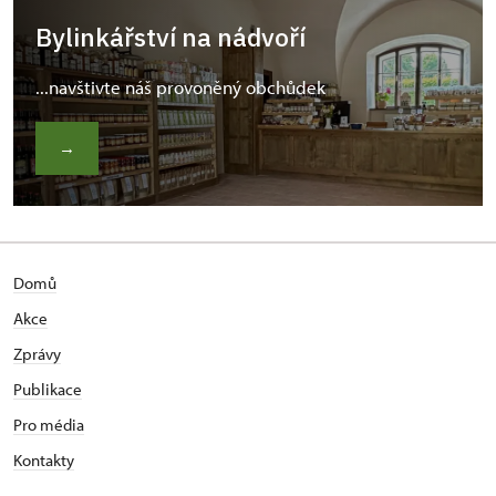
Bylinkářství na nádvoří
...navštivte náš provoněný obchůdek
→
Domů
Akce
Zprávy
Publikace
Pro média
Kontakty