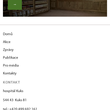
→
Domů
Akce
Zprávy
Publikace
Pro média
Kontakty
KONTAKT
hospitál Kuks
544 43 Kuks 81
tel.: +420 499 692 161