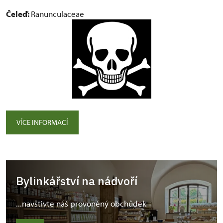
Čeleď:
Ranunculaceae
VÍCE INFORMACÍ
Bylinkářství na nádvoří
...navštivte náš provoněný obchůdek