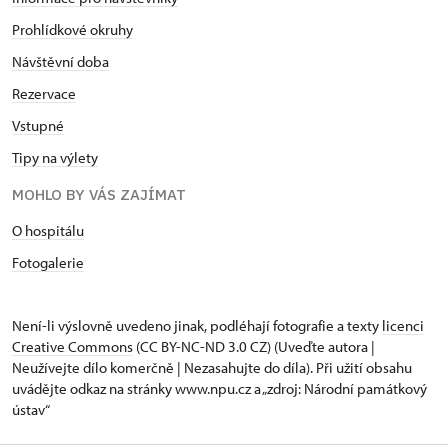
Prohlídkové okruhy
Návštěvní doba
Rezervace
Vstupné
Tipy na výlety
MOHLO BY VÁS ZAJÍMAT
O hospitálu
Fotogalerie
Není-li výslovně uvedeno jinak, podléhají fotografie a texty
licenci
Creative Commons
(CC BY-NC-ND 3.0 CZ) (Uveďte autora |
Neužívejte dílo komerčně | Nezasahujte do díla). Při užití obsahu
uvádějte odkaz na stránky www.npu.cz a „zdroj: Národní památkový
ústav“