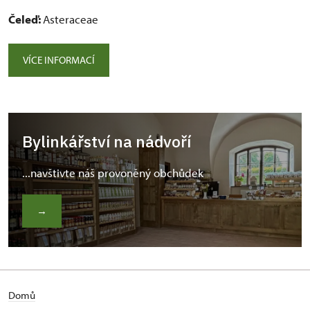
Čeleď:
Asteraceae
VÍCE INFORMACÍ
Bylinkářství na nádvoří
...navštivte náš provoněný obchůdek
→
Domů