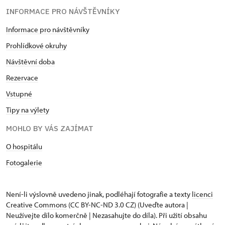
INFORMACE PRO NÁVŠTĚVNÍKY
Informace pro návštěvníky
Prohlídkové okruhy
Návštěvní doba
Rezervace
Vstupné
Tipy na výlety
MOHLO BY VÁS ZAJÍMAT
O hospitálu
Fotogalerie
Není-li výslovně uvedeno jinak, podléhají fotografie a texty
licenci
Creative Commons
(CC BY-NC-ND 3.0 CZ) (Uveďte autora |
Neužívejte dílo komerčně | Nezasahujte do díla). Při užití obsahu