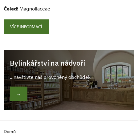
Čeleď:
Magnoliaceae
VÍCE INFORMACÍ
Bylinkářství na nádvoří
...navštivte náš provoněný obchůdek
→
Domů