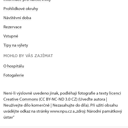
Prohlídkové okruhy
Návštěvní doba
Rezervace
Vstupné
Tipy na výlety
MOHLO BY VÁS ZAJÍMAT
O hospitálu
Fotogalerie
Není-li výslovně uvedeno jinak, podléhají fotografie a texty
licenci
Creative Commons
(CC BY-NC-ND 3.0 CZ) (Uveďte autora |
Neužívejte dílo komerčně | Nezasahujte do díla). Při užití obsahu
uvádějte odkaz na stránky www.npu.cz a „zdroj: Národní památkový
ústav“