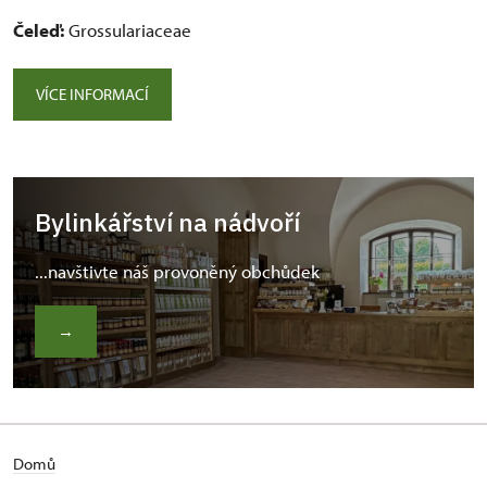
Čeleď:
Grossulariaceae
VÍCE INFORMACÍ
Bylinkářství na nádvoří
...navštivte náš provoněný obchůdek
→
Domů