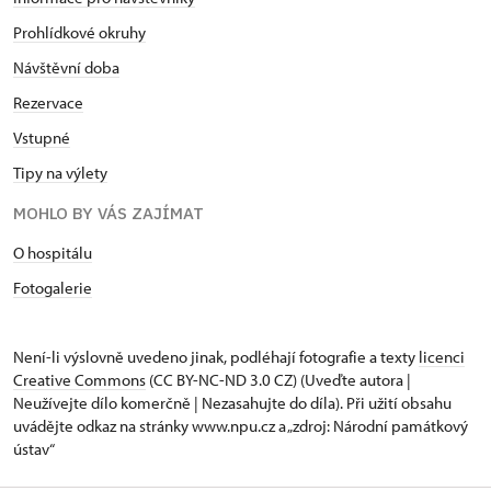
Prohlídkové okruhy
Návštěvní doba
Rezervace
Vstupné
Tipy na výlety
MOHLO BY VÁS ZAJÍMAT
O hospitálu
Fotogalerie
Není-li výslovně uvedeno jinak, podléhají fotografie a texty
licenci
Creative Commons
(CC BY-NC-ND 3.0 CZ) (Uveďte autora |
Neužívejte dílo komerčně | Nezasahujte do díla). Při užití obsahu
uvádějte odkaz na stránky www.npu.cz a „zdroj: Národní památkový
ústav“