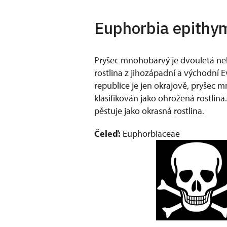
Euphorbia epithy
Pryšec mnohobarvý je dvouletá neb
rostlina z jihozápadní a východní E
republice je jen okrajově, pryšec 
klasifikován jako ohrožená rostlina
pěstuje jako okrasná rostlina.
Čeleď:
Euphorbiaceae