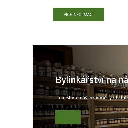
VÍCE INFORMACÍ
Bylinkářství na n
...navštivte náš provoněný obchů
→