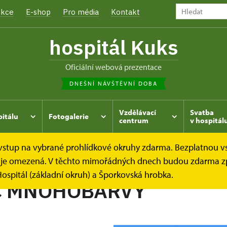
kce
E-shop
Pro média
Kontakt
hospitál Kuks
oficiální webová prezentace
DNEŠNÍ NÁVŠTĚVNÍ DOBA
Vzdělávací
Svatba
pitálu
Fotogalerie
centrum
v hospitál
e vstup na vybrané prohlídkové okruhy zdarma. Bezplatnou v
hrada
Kukský herbář - aneb co u nás roste...
PRYŠEC M
dek je omezená. V těchto mimořádných dnech budou zdarma z
ospitál (základní okruh) a Šporkovská hrobka.
C MNOHOBARVÝ