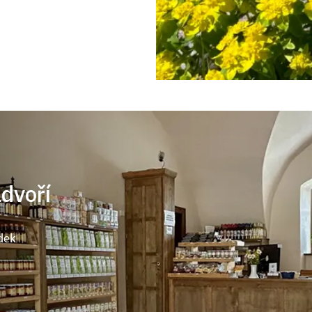
ádvoří
dek