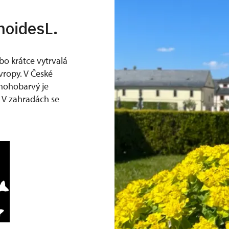
moidesL.
o krátce vytrvalá
vropy. V České
mnohobarvý je
. V zahradách se