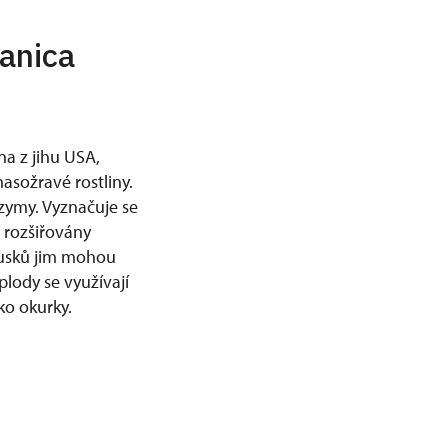
ianica
na z jihu USA,
asožravé rostliny.
zymy. Vyznačuje se
u rozšiřovány
lusků jim mohou
lody se využívají
ako okurky.