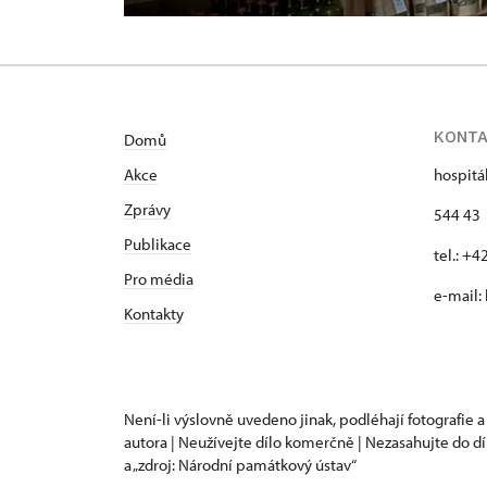
KONT
Domů
Akce
hospitá
Zprávy
544 43 
Publikace
tel.: +
Pro média
e-mail:
Kontakty
Není-li výslovně uvedeno jinak, podléhají fotografie a
autora | Neužívejte dílo komerčně | Nezasahujte do dí
a „zdroj: Národní památkový ústav“