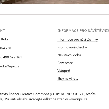
AKT
INFORMACE PRO NÁVŠTĚVNÍ
l Kuks
Informace pro návštěvníky
Prohlídkové okruhy
Kuks 81
Návštěvní doba
420 499 692 161
Rezervace
 kuks@npu.cz
Vstupné
Tipy na výlety
 texty
licenci Creative Commons
(CC BY-NC-ND 3.0 CZ) (Uveďte
la). Při užití obsahu uvádějte odkaz na stránky www.npu.cz