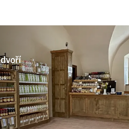
ádvoří
dek