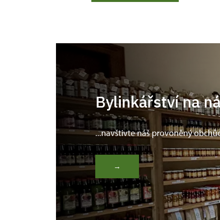
Bylinkářství na n
...navštivte náš provoněný obchů
→