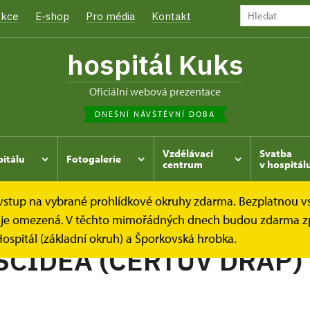
kce
E-shop
Pro média
Kontakt
hospitál Kuks
oficiální webová prezentace
DNEŠNÍ NÁVŠTĚVNÍ DOBA
Vzdělávací
Svatba
pitálu
Fotogalerie
centrum
v hospitál
e vstup na vybrané prohlídkové okruhy zdarma. Bezplatnou v
hrada
Kukský herbář - aneb co u nás roste...
PROBOSCI
dek je omezená. V těchto mimořádných dnech budou zdarma z
ospitál (základní okruh) a Šporkovská hrobka.
CIDEA (ČERTŮV DRÁP)