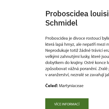
Proboscidea louis
Schmidel
Proboscidea je divoce rostoucí byli
která lapá hmyz, ale nepatří mezi m
Neprodukuje totiž žádné trávicí en
velkými zahnutými lusky, které jso
dobytkem do krajiny. Ostré konce 
způsobovat vážná poranění. Zralé p
v aranžerství, nezralé se zavařují j
Čeleď:
Martyniaceae
VÍCE INFORMACÍ