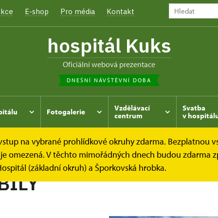
kce
E-shop
Pro média
Kontakt
hospitál Kuks
oficiální webová prezentace
DNEŠNÍ NÁVŠTĚVNÍ DOBA
Vzdělávací
Svatba
pitálu
Fotogalerie
centrum
v hospitál
e vstup na vybrané prohlídkové okruhy zdarma. Bezplatnou v
hrada
Kukský herbář - aneb co u nás roste...
POSED BÍL
dek je omezená. V těchto mimořádných dnech budou zdarma z
ospitál (základní okruh) a Šporkovská hrobka.
BÍLÝ