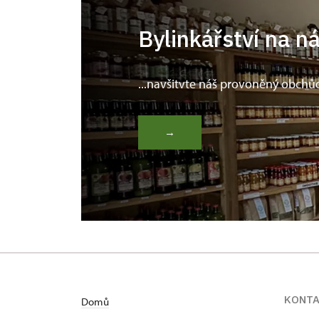
Bylinkářství na n
...navšitvte náš provoněný obchů
→
KONT
Domů