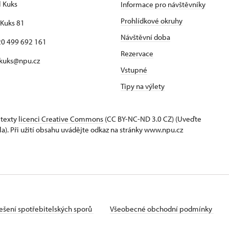
l Kuks
Informace pro návštěvníky
Prohlídkové okruhy
Kuks 81
Návštěvní doba
420 499 692 161
Rezervace
 kuks@npu.cz
Vstupné
Tipy na výlety
 texty
licenci Creative Commons
(CC BY-NC-ND 3.0 CZ) (Uveďte
la). Při užití obsahu uvádějte odkaz na stránky www.npu.cz
ešení spotřebitelských sporů
Všeobecné obchodní podmínky