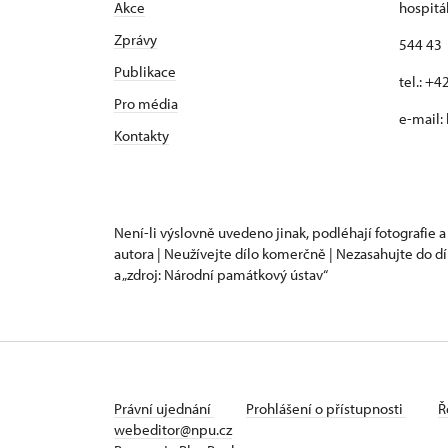
Akce
hospitá
Zprávy
544 43 
Publikace
tel.: +
Pro média
e-mail:
Kontakty
Není-li výslovně uvedeno jinak, podléhají fotografie a
autora | Neužívejte dílo komerčně | Nezasahujte do dí
a „zdroj: Národní památkový ústav“
Právní ujednání
Prohlášení o přístupnosti
Ř
webeditor@npu.cz