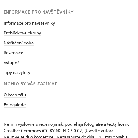
INFORMACE PRO NÁVŠTĚVNÍKY
Informace pro návštěvníky
Prohlídkové okruhy
Návštěvní doba
Rezervace
Vstupné
Tipy na výlety
MOHLO BY VÁS ZAJÍMAT
O hospitálu
Fotogalerie
Není-li výslovně uvedeno jinak, podléhají fotografie a texty
licenci
Creative Commons
(CC BY-NC-ND 3.0 CZ) (Uveďte autora |
Neužívejte dílo komerčně | Nezasahujte do díla). Při užití obsahu