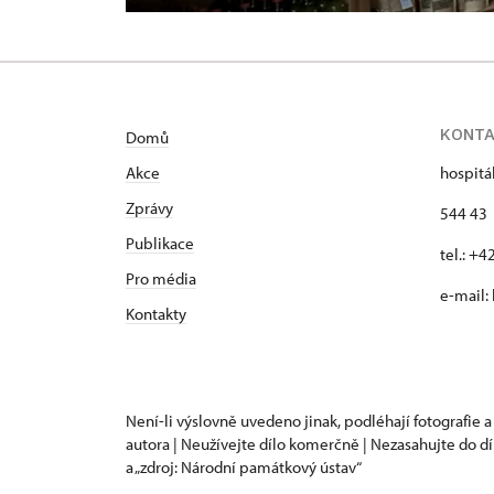
KONT
Domů
Akce
hospitá
Zprávy
544 43 
Publikace
tel.: +
Pro média
e-mail:
Kontakty
Není-li výslovně uvedeno jinak, podléhají fotografie a
autora | Neužívejte dílo komerčně | Nezasahujte do dí
a „zdroj: Národní památkový ústav“