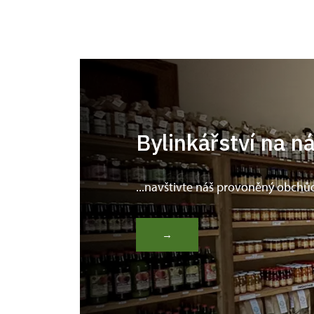
Bylinkářství na n
...navštivte náš provoněný obchů
→