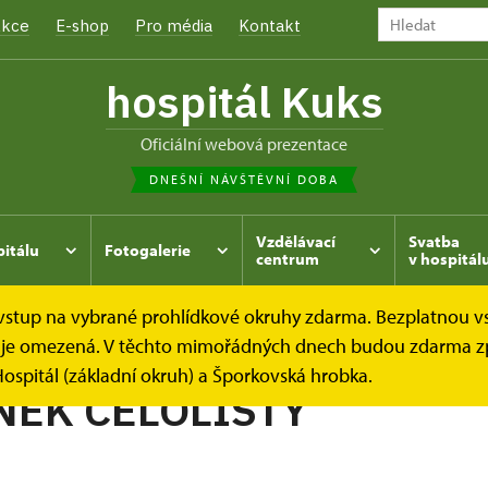
kce
E-shop
Pro média
Kontakt
hospitál Kuks
oficiální webová prezentace
DNEŠNÍ NÁVŠTĚVNÍ DOBA
Vzdělávací
Svatba
pitálu
Fotogalerie
centrum
v hospitál
e vstup na vybrané prohlídkové okruhy zdarma. Bezplatnou v
hrada
Kukský herbář - aneb co u nás roste...
PLAMÉNEK
dek je omezená. V těchto mimořádných dnech budou zdarma z
ospitál (základní okruh) a Šporkovská hrobka.
EK CELOLISTÝ