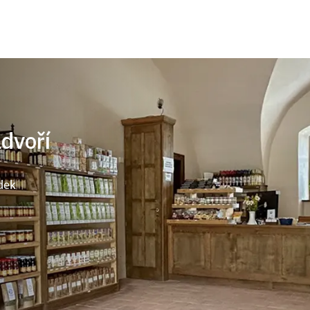
ádvoří
dek