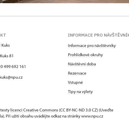
AKT
INFORMACE PRO NÁVŠTĚVNÍ
l Kuks
Informace pro návštěvníky
Prohlídkové okruhy
Kuks 81
Návštěvní doba
420 499 692 161
Rezervace
 kuks@npu.cz
Vstupné
Tipy na výlety
 texty
licenci Creative Commons
(CC BY-NC-ND 3.0 CZ) (Uveďte
la). Při užití obsahu uvádějte odkaz na stránky www.npu.cz