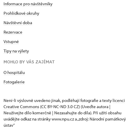
Informace pro návštěvníky
Prohlídkové okruhy
Návštěvní doba
Rezervace
Vstupné
Tipy na výlety
MOHLO BY VÁS ZAJÍMAT
O hospitálu
Fotogalerie
Není-li výslovně uvedeno jinak, podléhají fotografie a texty
licenci
Creative Commons
(CC BY-NC-ND 3.0 CZ) (Uveďte autora |
Neužívejte dílo komerčně | Nezasahujte do díla). Při užití obsahu
uvádějte odkaz na stránky www.npu.cz a „zdroj: Národní památkový
ústav“