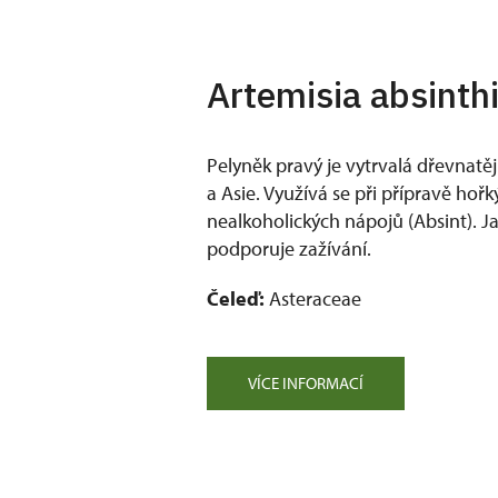
Artemisia absinth
Pelyněk pravý je vytrvalá dřevnatěj
a Asie. Využívá se při přípravě hořk
nealkoholických nápojů (Absint). J
podporuje zažívání.
Čeleď:
Asteraceae
VÍCE INFORMACÍ