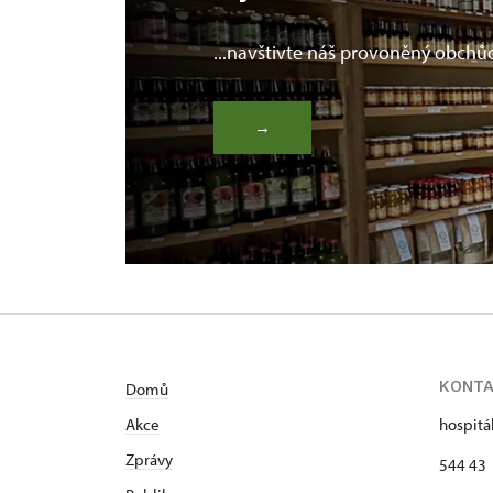
...navštivte náš provoněný obchů
→
KONT
Domů
Akce
hospitá
Zprávy
544 43 