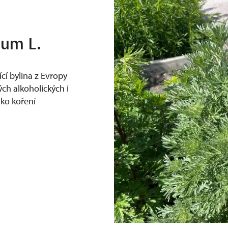
ium L.
ící bylina z Evropy
ých alkoholických i
ako koření