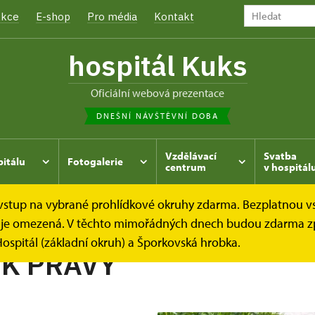
kce
E-shop
Pro média
Kontakt
hospitál Kuks
oficiální webová prezentace
DNEŠNÍ NÁVŠTĚVNÍ DOBA
Vzdělávací
Svatba
pitálu
Fotogalerie
centrum
v hospitál
e vstup na vybrané prohlídkové okruhy zdarma. Bezplatnou v
hrada
Kukský herbář - aneb co u nás roste...
PELYNĚK 
dek je omezená. V těchto mimořádných dnech budou zdarma z
ospitál (základní okruh) a Šporkovská hrobka.
K PRAVÝ