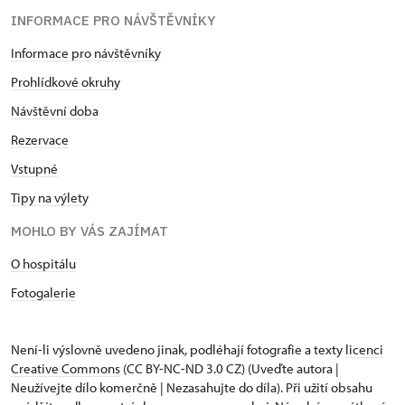
INFORMACE PRO NÁVŠTĚVNÍKY
Informace pro návštěvníky
Prohlídkové okruhy
Návštěvní doba
Rezervace
Vstupné
Tipy na výlety
MOHLO BY VÁS ZAJÍMAT
O hospitálu
Fotogalerie
Není-li výslovně uvedeno jinak, podléhají fotografie a texty
licenci
Creative Commons
(CC BY-NC-ND 3.0 CZ) (Uveďte autora |
Neužívejte dílo komerčně | Nezasahujte do díla). Při užití obsahu