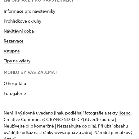
Informace pro návštěvníky
Prohlídkové okruhy
Návštěvní doba
Rezervace
Vstupné
Tipy na výlety
MOHLO BY VÁS ZAJÍMAT
O hospitálu
Fotogalerie
Není-li výslovně uvedeno jinak, podléhají fotografie a texty
licenci
Creative Commons
(CC BY-NC-ND 3.0 CZ) (Uveďte autora |
Neužívejte dílo komerčně | Nezasahujte do díla). Při užití obsahu
uvádějte odkaz na stránky www.npu.cz a „zdroj: Národní památkový
ústav“