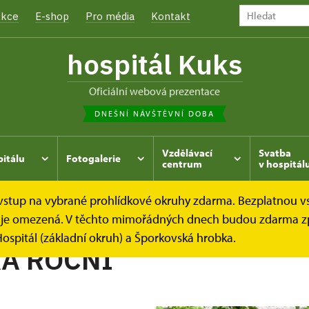
kce
E-shop
Pro média
Kontakt
hospitál Kuks
oficiální webová prezentace
DNEŠNÍ NÁVŠTĚVNÍ DOBA
Vzdělávací
Svatba
pitálu
Fotogalerie
centrum
v hospitál
e vstup na vybrané prohlídkové okruhy zdarma. Bezplatnou v
hrada
Kukský herbář - aneb co u nás roste...
PAPRIKA 
dek je omezená. V těchto mimořádných dnech budou zdarma z
ospitál (základní okruh) a Šporkovská hrobka.
A ROČNÍ