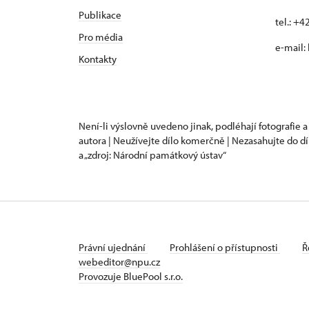
Publikace
tel.: +
Pro média
e-mail:
Kontakty
Není-li výslovně uvedeno jinak, podléhají fotografie a
autora | Neužívejte dílo komerčně | Nezasahujte do dí
a „zdroj: Národní památkový ústav“
Právní ujednání
Prohlášení o přístupnosti
Ř
webeditor@npu.cz
Provozuje BluePool s.r.o.