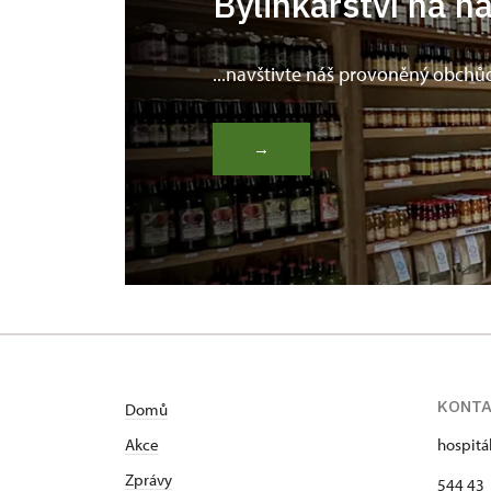
Bylinkářství na n
...navštivte náš provoněný obchů
→
KONT
Domů
Akce
hospitá
Zprávy
544 43 