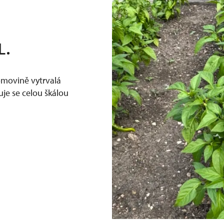
L.
domovině vytrvalá
uje se celou škálou