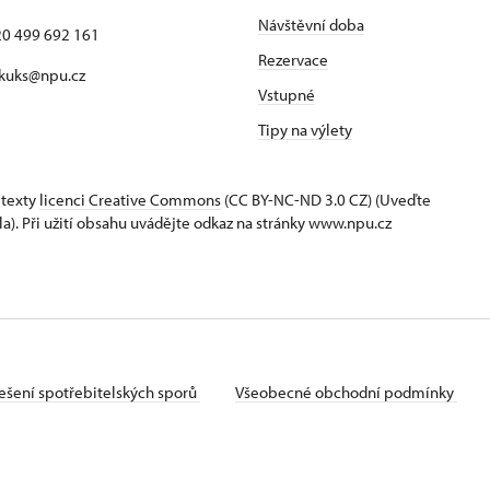
Návštěvní doba
420 499 692 161
Rezervace
 kuks@npu.cz
Vstupné
Tipy na výlety
 texty
licenci Creative Commons
(CC BY-NC-ND 3.0 CZ) (Uveďte
la). Při užití obsahu uvádějte odkaz na stránky www.npu.cz
ešení spotřebitelských sporů
Všeobecné obchodní podmínky