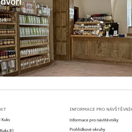
ádvoří
dek
AKT
INFORMACE PRO NÁVŠTĚVNÍ
l Kuks
Informace pro návštěvníky
Prohlídkové okruhy
Kuks 81