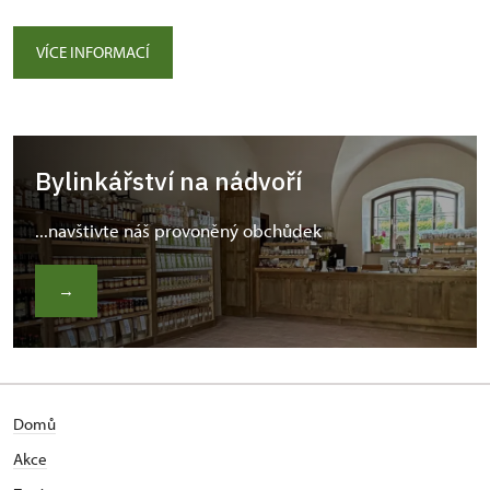
VÍCE INFORMACÍ
Bylinkářství na nádvoří
...navštivte náš provoněný obchůdek
→
Domů
Akce