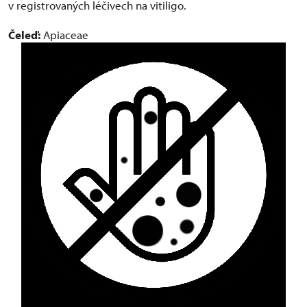
v registrovaných léčivech na vitiligo.
Čeleď:
Apiaceae