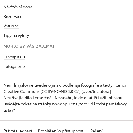
Návštěvní doba
Rezervace
Vstupné
Tipy na výlety
MOHLO BY VÁS ZAJÍMAT
O hospitálu
Fotogalerie
Není-li výslovně uvedeno jinak, podléhají fotografie a texty
licenci
Creative Commons
(CC BY-NC-ND 3.0 CZ) (Uveďte autora |
Neužívejte dílo komerčně | Nezasahujte do díla). Při užití obsahu
uvádějte odkaz na stránky www.npu.cz a „zdroj: Národní památkový
ústav“
Právní ujednání
Prohlášení o přístupnosti
Řešení