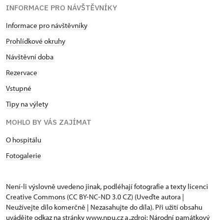
INFORMACE PRO NÁVŠTĚVNÍKY
Informace pro návštěvníky
Prohlídkové okruhy
Návštěvní doba
Rezervace
Vstupné
Tipy na výlety
MOHLO BY VÁS ZAJÍMAT
O hospitálu
Fotogalerie
Není-li výslovně uvedeno jinak, podléhají fotografie a texty
licenci
Creative Commons
(CC BY-NC-ND 3.0 CZ) (Uveďte autora |
Neužívejte dílo komerčně | Nezasahujte do díla). Při užití obsahu
uvádějte odkaz na stránky www.npu.cz a „zdroj: Národní památkový