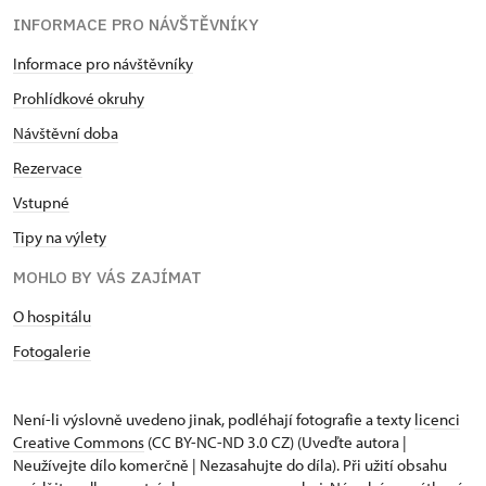
INFORMACE PRO NÁVŠTĚVNÍKY
Informace pro návštěvníky
Prohlídkové okruhy
Návštěvní doba
Rezervace
Vstupné
Tipy na výlety
MOHLO BY VÁS ZAJÍMAT
O hospitálu
Fotogalerie
Není-li výslovně uvedeno jinak, podléhají fotografie a texty
licenci
Creative Commons
(CC BY-NC-ND 3.0 CZ) (Uveďte autora |
Neužívejte dílo komerčně | Nezasahujte do díla). Při užití obsahu