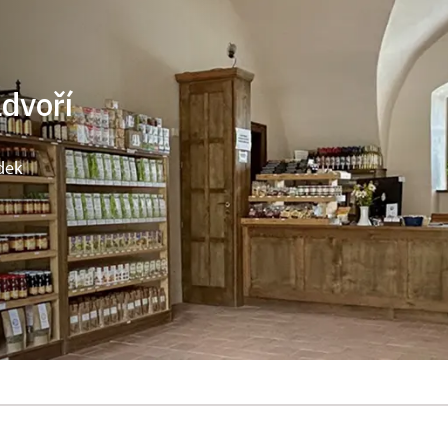
ádvoří
dek