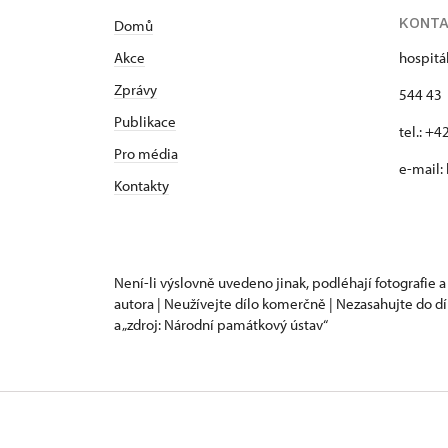
KONT
Domů
Akce
hospitá
Zprávy
544 43 
Publikace
tel.: +
Pro média
e-mail:
Kontakty
Není-li výslovně uvedeno jinak, podléhají fotografie a
autora | Neužívejte dílo komerčně | Nezasahujte do dí
a „zdroj: Národní památkový ústav“