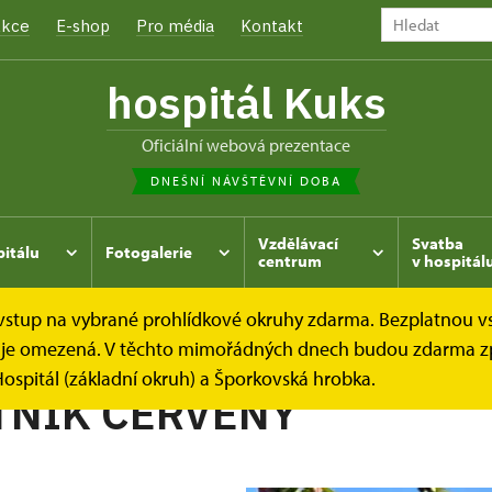
kce
E-shop
Pro média
Kontakt
hospitál Kuks
oficiální webová prezentace
DNEŠNÍ NÁVŠTĚVNÍ DOBA
Vzdělávací
Svatba
pitálu
Fotogalerie
centrum
v hospitál
e vstup na vybrané prohlídkové okruhy zdarma. Bezplatnou v
hrada
Kukský herbář - aneb co u nás roste...
NÁPRSTNÍ
dek je omezená. V těchto mimořádných dnech budou zdarma z
ospitál (základní okruh) a Šporkovská hrobka.
TNÍK ČERVENÝ