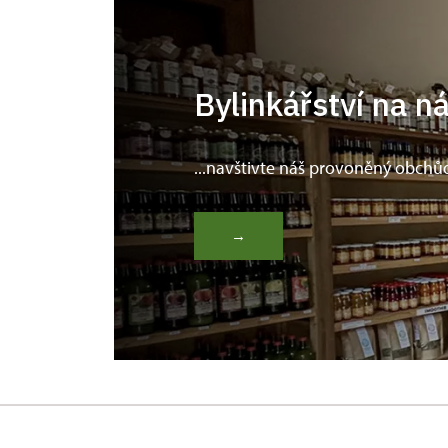
Bylinkářství na n
...navštivte náš provoněný obchů
→