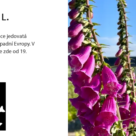
 L.
dce jedovatá
ápadní Evropy. V
se zde od 19.